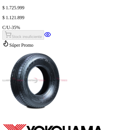
$ 1.725.999
$ 1.121.899
C/U
-
35
%
Stock insuficiente
Súper Promo