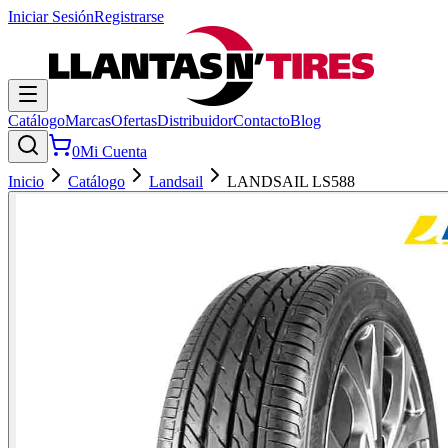
Iniciar Sesión
Registrarse
Catálogo
Marcas
Ofertas
Distribuidor
Contacto
Blog
0
Mi Cuenta
Inicio
Catálogo
Landsail
LANDSAIL LS588