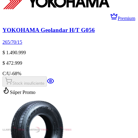
Premium
YOKOHAMA Geolandar H/T G056
265/70/15
$ 1.490.999
$ 472.999
C/U
-
68
%
Stock insuficiente
Súper Promo