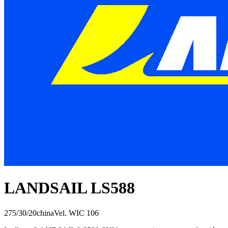
LANDSAIL LS588
275/30/20
china
Vel.
W
IC
106