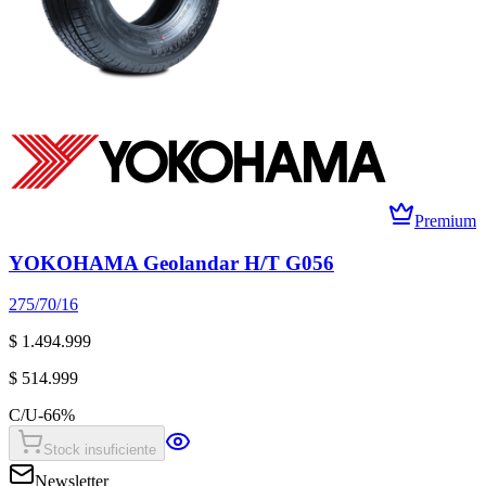
Premium
YOKOHAMA Geolandar H/T G056
275/70/16
$ 1.494.999
$ 514.999
C/U
-
66
%
Stock insuficiente
Newsletter