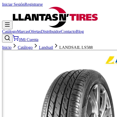
Iniciar Sesión
Registrarse
Catálogo
Marcas
Ofertas
Distribuidor
Contacto
Blog
0
Mi Cuenta
Inicio
Catálogo
Landsail
LANDSAIL LS588