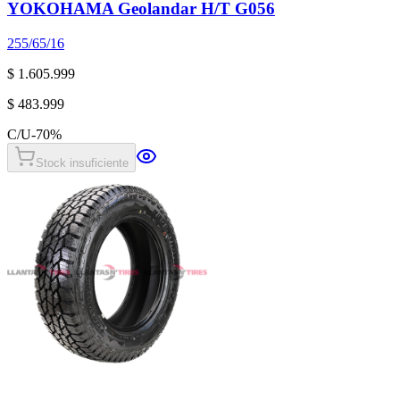
YOKOHAMA Geolandar H/T G056
255/65/16
$ 1.605.999
$ 483.999
C/U
-
70
%
Stock insuficiente