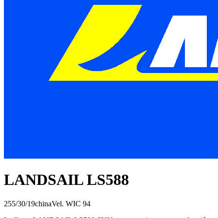
LANDSAIL LS588
255/30/19
china
Vel.
W
IC
94