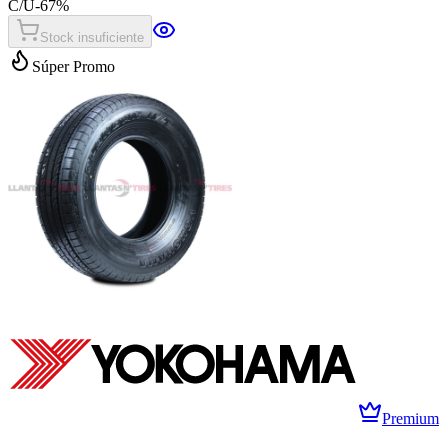
C/U
-
67
%
Stock insuficiente
Súper Promo
Premium