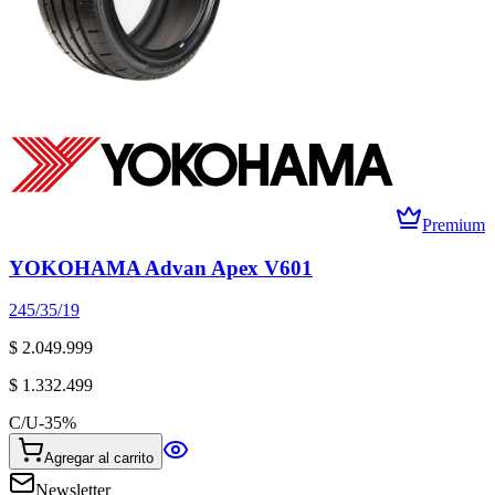
Premium
YOKOHAMA Advan Apex V601
245/35/19
$ 2.049.999
$ 1.332.499
C/U
-
35
%
Agregar al carrito
Newsletter