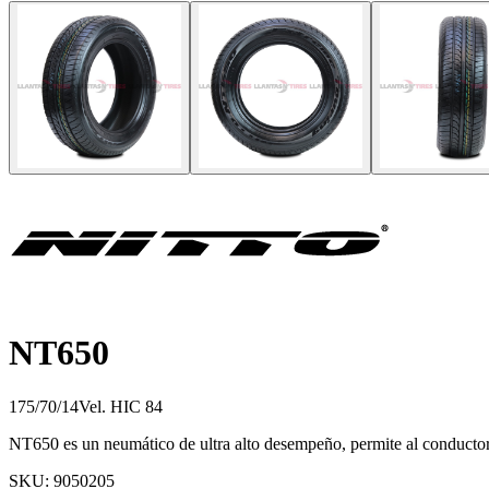
NT650
175/70/14
Vel.
H
IC
84
NT650 es un neumático de ultra alto desempeño, permite al conductor 
SKU:
9050205