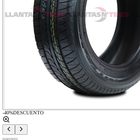
-
40
%
DESCUENTO