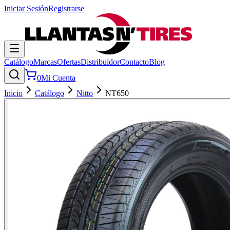
Iniciar Sesión
Registrarse
Catálogo
Marcas
Ofertas
Distribuidor
Contacto
Blog
0
Mi Cuenta
Inicio
Catálogo
Nitto
NT650