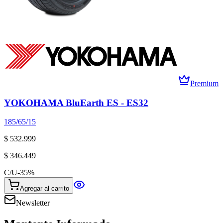
Premium
YOKOHAMA BluEarth ES - ES32
185/65/15
$ 532.999
$ 346.449
C/U
-
35
%
Agregar al carrito
Newsletter