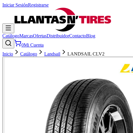
Iniciar Sesión
Registrarse
Catálogo
Marcas
Ofertas
Distribuidor
Contacto
Blog
0
Mi Cuenta
Inicio
Catálogo
Landsail
LANDSAIL CLV2