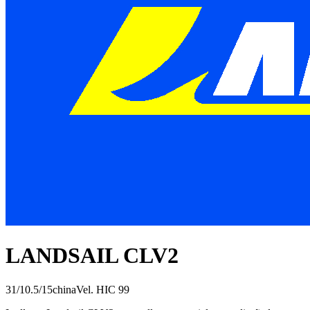
LANDSAIL CLV2
31/10.5/15
china
Vel.
H
IC
99