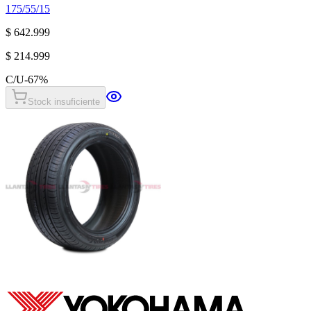
175/55/15
$ 642.999
$ 214.999
C/U
-
67
%
Stock insuficiente