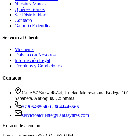
Nuestras Marcas
Quiénes Somos
Ser Distribuidor
Contacto
Garantía Extendida
Servicio al Cliente
Mi cuenta
Trabaja con Nosotros
Información Legal
Términos y Condiciones
Contacto
Calle 57 Sur # 48-24, Unidad Metrosabana Bodega 101
Sabaneta
,
Antioquia
, Colombia
573054689400
/
6044446565
servicioalcliente@llantasytires.com
Horario de atención:
Lunes - Viernes: 8:00 AM - 5:30 PM