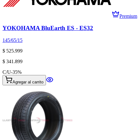
Premium
YOKOHAMA BluEarth ES - ES32
145/65/15
$ 525.999
$ 341.899
C/U
-
35
%
Agregar al carrito