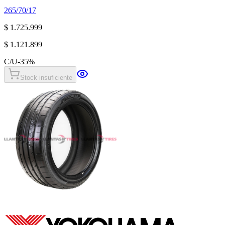
265/70/17
$ 1.725.999
$ 1.121.899
C/U
-
35
%
Stock insuficiente