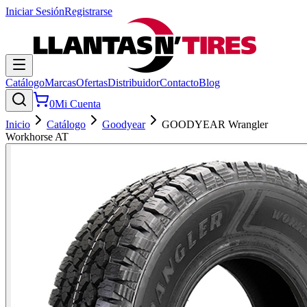
Iniciar Sesión
Registrarse
Catálogo
Marcas
Ofertas
Distribuidor
Contacto
Blog
0
Mi Cuenta
Inicio
Catálogo
Goodyear
GOODYEAR Wrangler
Workhorse AT