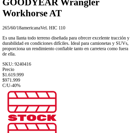
GOODYEAR Wrangler
Workhorse AT
265/60/18
americana
Vel.
H
IC
110
Es una llanta todo terreno diseñada para ofrecer excelente tracción y
durabilidad en condiciones difíciles. Ideal para camionetas y SUVs,
proporciona un rendimiento confiable tanto en carretera como fuera
de ella.
SKU:
9240416
Precio
$
1.619.999
$
971.999
C/U
-
40
%