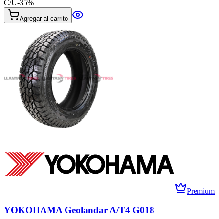
C/U
-
35
%
Agregar al carrito
Premium
YOKOHAMA Geolandar A/T4 G018