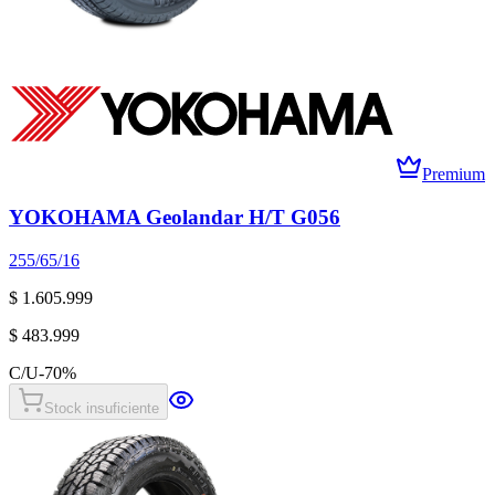
Premium
YOKOHAMA Geolandar H/T G056
255/65/16
$ 1.605.999
$ 483.999
C/U
-
70
%
Stock insuficiente