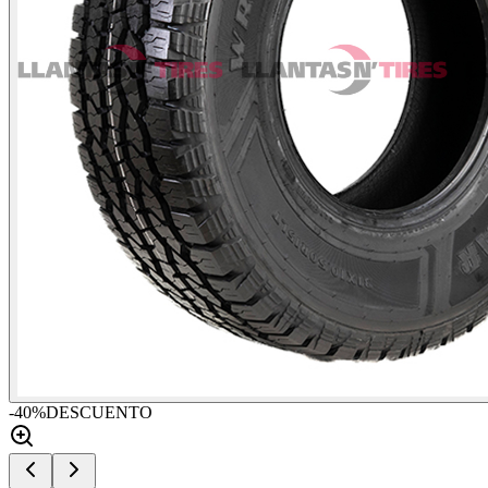
-
40
%
DESCUENTO