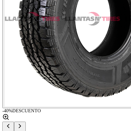
-
40
%
DESCUENTO