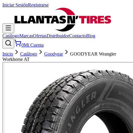
Iniciar Sesión
Registrarse
Catálogo
Marcas
Ofertas
Distribuidor
Contacto
Blog
0
Mi Cuenta
Inicio
Catálogo
Goodyear
GOODYEAR Wrangler
Workhorse AT