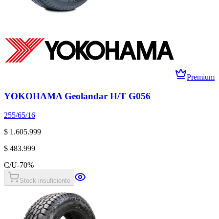
Premium
YOKOHAMA Geolandar H/T G056
255/65/16
$ 1.605.999
$ 483.999
C/U
-
70
%
Stock insuficiente