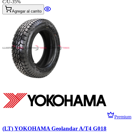
C/U
-
35
%
Agregar al carrito
Premium
(LT) YOKOHAMA Geolandar A/T4 G018