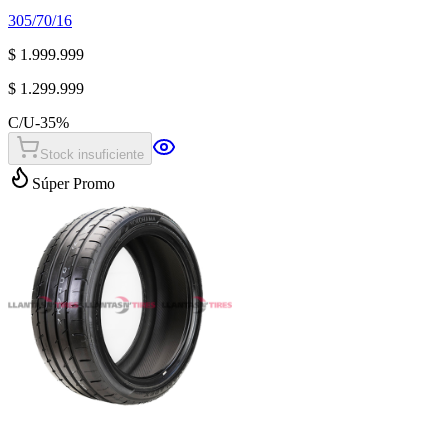
305/70/16
$ 1.999.999
$ 1.299.999
C/U
-
35
%
Stock insuficiente
Súper Promo