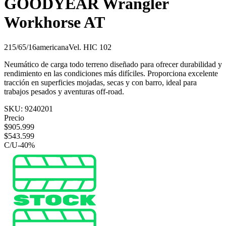
GOODYEAR Wrangler
Workhorse AT
215/65/16
americana
Vel.
H
IC
102
Neumático de carga todo terreno diseñado para ofrecer durabilidad y
rendimiento en las condiciones más difíciles. Proporciona excelente
tracción en superficies mojadas, secas y con barro, ideal para
trabajos pesados y aventuras off-road.
SKU:
9240201
Precio
$
905.999
$
543.599
C/U
-
40
%