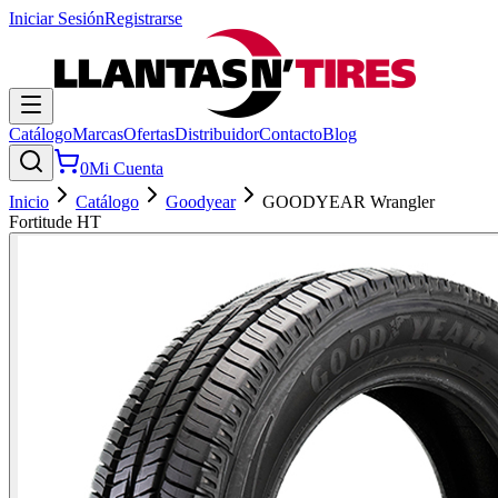
Iniciar Sesión
Registrarse
Catálogo
Marcas
Ofertas
Distribuidor
Contacto
Blog
0
Mi Cuenta
Inicio
Catálogo
Goodyear
GOODYEAR Wrangler
Fortitude HT