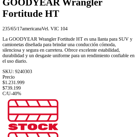
GOODYEAR Wrangler
Fortitude HT
235/65/17
americana
Vel.
V
IC
104
La GOODYEAR Wrangler Fortitude HT es una llanta para SUV y
camionetas diseñada para brindar una conducción cómoda,
silenciosa y segura en carretera. Ofrece excelente estabilidad,
durabilidad y un desgaste uniforme para un rendimiento confiable en
el uso diario.
SKU:
9240303
Precio
$
1.231.999
$
739.199
C/U
-
40
%