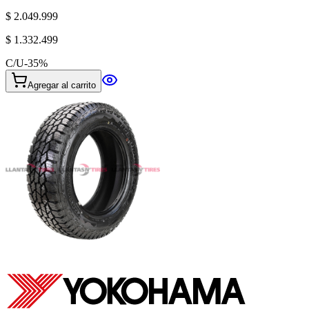
$ 2.049.999
$ 1.332.499
C/U
-
35
%
Agregar al carrito