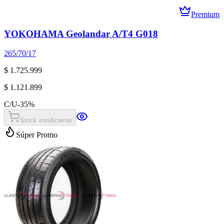
Premium
YOKOHAMA Geolandar A/T4 G018
265/70/17
$ 1.725.999
$ 1.121.899
C/U
-
35
%
Stock insuficiente
Súper Promo