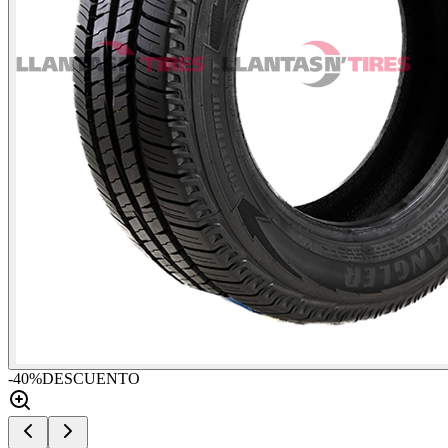
-
40
%
DESCUENTO