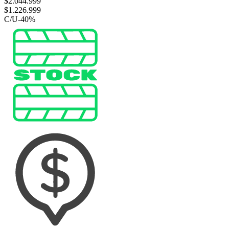
$
2.044.999
$
1.226.999
C/U
-
40
%