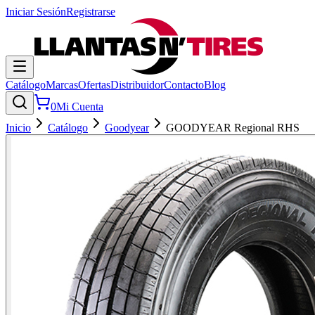
Iniciar Sesión
Registrarse
Catálogo
Marcas
Ofertas
Distribuidor
Contacto
Blog
0
Mi Cuenta
Inicio
Catálogo
Goodyear
GOODYEAR Regional RHS