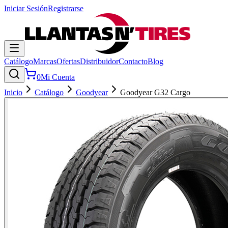
Iniciar Sesión
Registrarse
Catálogo
Marcas
Ofertas
Distribuidor
Contacto
Blog
0
Mi Cuenta
Inicio
Catálogo
Goodyear
Goodyear G32 Cargo