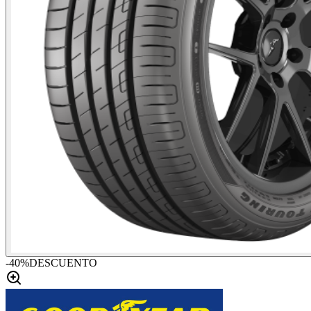
-
40
%
DESCUENTO