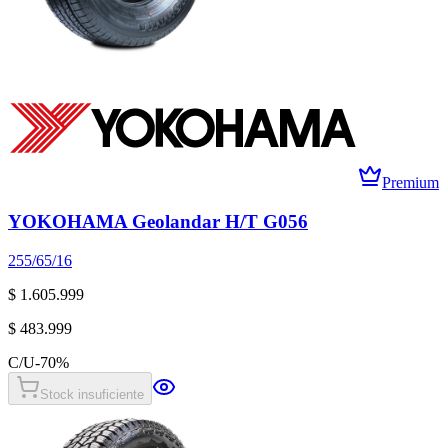
Premium
YOKOHAMA Geolandar H/T G056
255/65/16
$ 1.605.999
$ 483.999
C/U
-
70
%
Stock insuficiente