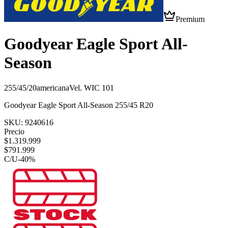
Premium
Goodyear Eagle Sport All-
Season
255/45/20
americana
Vel.
W
IC
101
Goodyear Eagle Sport All-Season 255/45 R20
SKU:
9240616
Precio
$
1.319.999
$
791.999
C/U
-
40
%