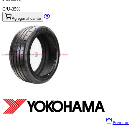
C/U
-
35
%
Agregar al carrito
Premium