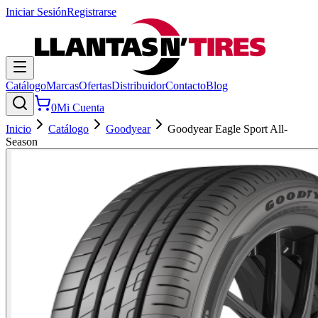
Iniciar Sesión
Registrarse
Catálogo
Marcas
Ofertas
Distribuidor
Contacto
Blog
0
Mi Cuenta
Inicio
Catálogo
Goodyear
Goodyear Eagle Sport All-
Season