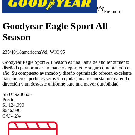
Premium
Goodyear Eagle Sport All-
Season
235/40/18
americana
Vel.
W
IC
95
Goodyear Eagle Sport All-Season es una llanta de alto rendimiento
diseñada para brindar un manejo deportivo y seguro durante todo el
año. Su compuesto avanzado y diseño optimizado ofrecen excelente
tracción en superficies secas y mojadas, una respuesta precisa en la
dirección y un desgaste uniforme para una mayor durabilidad.
SKU:
9230605
Precio
$
1.124.999
$
646.999
C/U
-
42
%