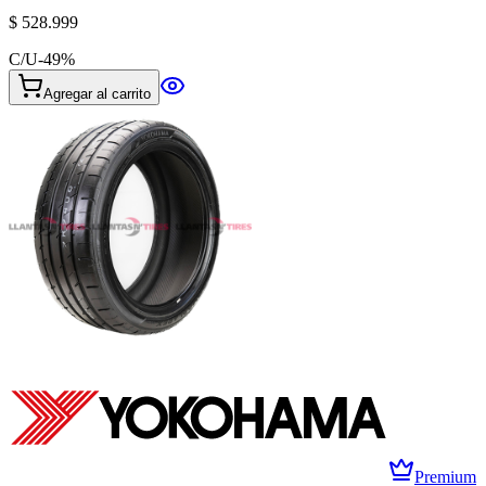
$ 528.999
C/U
-
49
%
Agregar al carrito
Premium