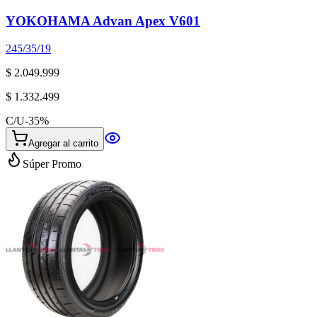
YOKOHAMA Advan Apex V601
245/35/19
$ 2.049.999
$ 1.332.499
C/U
-
35
%
Agregar al carrito
Súper Promo