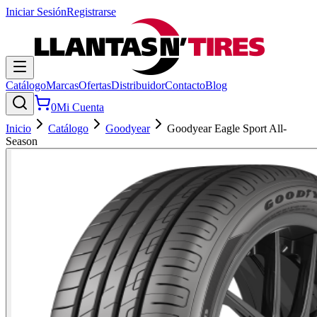
Iniciar Sesión
Registrarse
Catálogo
Marcas
Ofertas
Distribuidor
Contacto
Blog
0
Mi Cuenta
Inicio
Catálogo
Goodyear
Goodyear Eagle Sport All-
Season