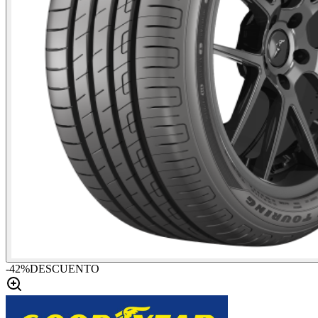
-
42
%
DESCUENTO