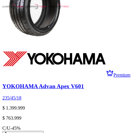
Premium
YOKOHAMA Advan Apex V601
235/45/18
$ 1.399.999
$ 763.999
C/U
-
45
%