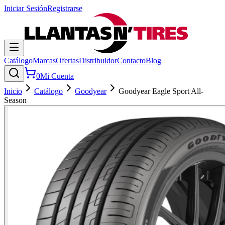
Iniciar Sesión
Registrarse
Catálogo
Marcas
Ofertas
Distribuidor
Contacto
Blog
0
Mi Cuenta
Inicio
Catálogo
Goodyear
Goodyear Eagle Sport All-
Season