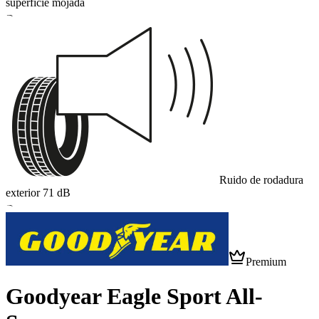
superficie mojada
B
Ruido de rodadura
exterior
71
dB
B
Premium
Goodyear Eagle Sport All-