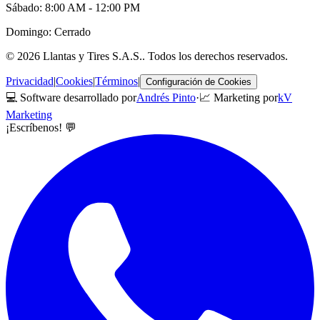
Sábado: 8:00 AM - 12:00 PM
Domingo: Cerrado
©
2026
Llantas y Tires S.A.S.
. Todos los derechos reservados.
Privacidad
|
Cookies
|
Términos
|
Configuración de Cookies
💻 Software desarrollado por
Andrés Pinto
·
📈 Marketing por
kV
Marketing
¡Escríbenos! 💬