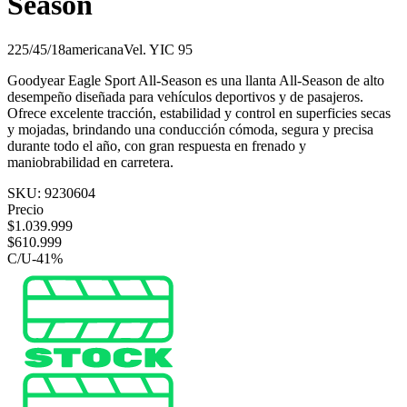
Season
225/45/18
americana
Vel.
Y
IC
95
Goodyear Eagle Sport All-Season es una llanta All-Season de alto
desempeño diseñada para vehículos deportivos y de pasajeros.
Ofrece excelente tracción, estabilidad y control en superficies secas
y mojadas, brindando una conducción cómoda, segura y precisa
durante todo el año, con gran respuesta en frenado y
maniobrabilidad en carretera.
SKU:
9230604
Precio
$
1.039.999
$
610.999
C/U
-
41
%