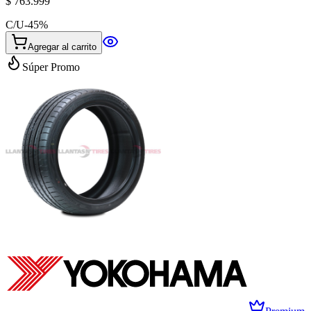
$ 763.999
C/U
-
45
%
Agregar al carrito
Súper Promo