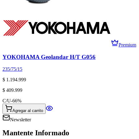
Premium
YOKOHAMA Geolandar H/T G056
235/75/15
$ 1.194.999
$ 409.999
C/U
-
66
%
Agregar al carrito
Newsletter
Mantente Informado