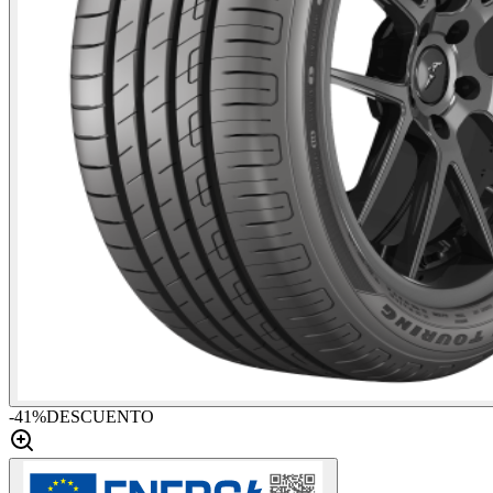
-
41
%
DESCUENTO