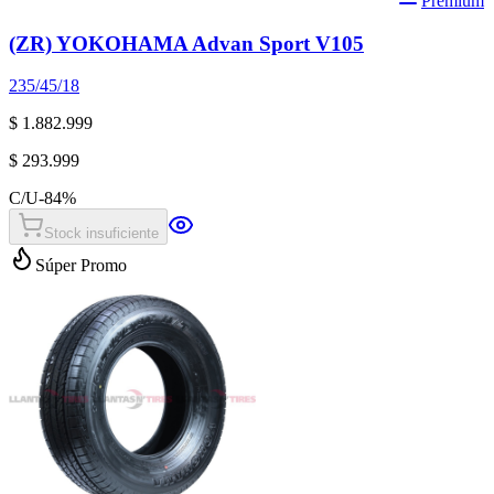
Premium
(ZR) YOKOHAMA Advan Sport V105
235/45/18
$ 1.882.999
$ 293.999
C/U
-
84
%
Stock insuficiente
Súper Promo