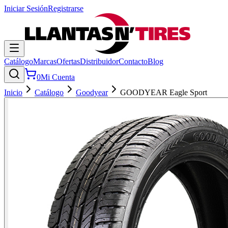
Iniciar Sesión
Registrarse
Catálogo
Marcas
Ofertas
Distribuidor
Contacto
Blog
0
Mi Cuenta
Inicio
Catálogo
Goodyear
GOODYEAR Eagle Sport