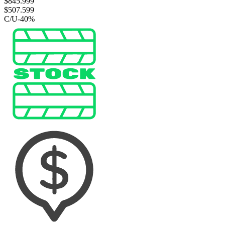
$
845.999
$
507.599
C/U
-
40
%