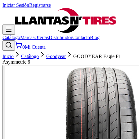
Iniciar Sesión
Registrarse
Catálogo
Marcas
Ofertas
Distribuidor
Contacto
Blog
0
Mi Cuenta
Inicio
Catálogo
Goodyear
GOODYEAR Eagle F1
Asymmetric 6