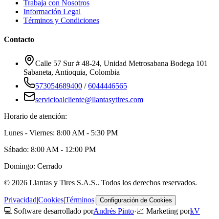
Trabaja con Nosotros
Información Legal
Términos y Condiciones
Contacto
Calle 57 Sur # 48-24, Unidad Metrosabana Bodega 101
Sabaneta
,
Antioquia
, Colombia
573054689400
/
6044446565
servicioalcliente@llantasytires.com
Horario de atención:
Lunes - Viernes: 8:00 AM - 5:30 PM
Sábado: 8:00 AM - 12:00 PM
Domingo: Cerrado
©
2026
Llantas y Tires S.A.S.
. Todos los derechos reservados.
Privacidad
|
Cookies
|
Términos
|
Configuración de Cookies
💻 Software desarrollado por
Andrés Pinto
·
📈 Marketing por
kV