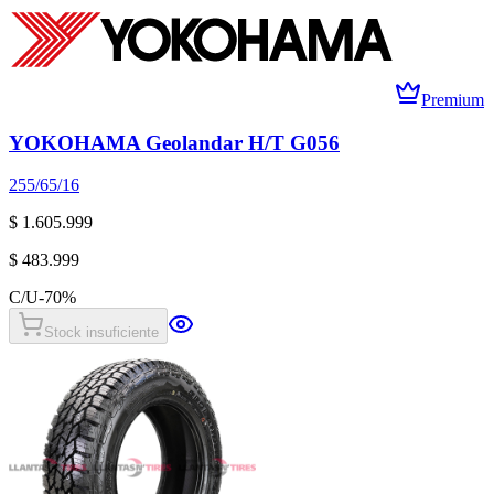
Premium
YOKOHAMA Geolandar H/T G056
255/65/16
$ 1.605.999
$ 483.999
C/U
-
70
%
Stock insuficiente