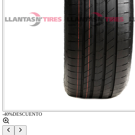
-
40
%
DESCUENTO