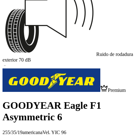
Ruido de rodadura
exterior
70
dB
A
Premium
GOODYEAR Eagle F1
Asymmetric 6
255/35/19
americana
Vel.
Y
IC
96