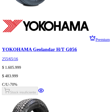
Premium
YOKOHAMA Geolandar H/T G056
255/65/16
$ 1.605.999
$ 483.999
C/U
-
70
%
Stock insuficiente