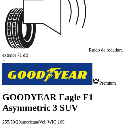
Ruido de rodadura
exterior
71
dB
B
Premium
GOODYEAR Eagle F1
Asymmetric 3 SUV
255/50/20
americana
Vel.
W
IC
109