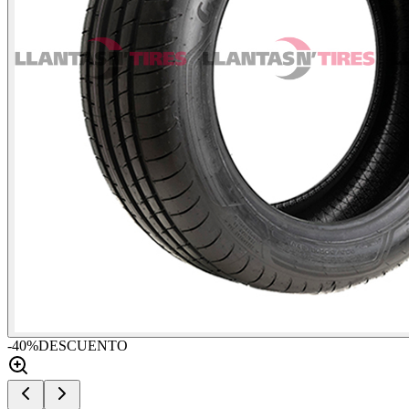
-
40
%
DESCUENTO