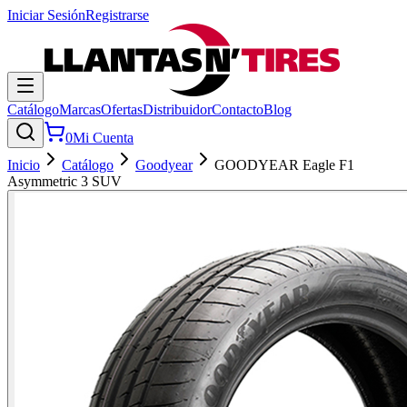
Iniciar Sesión
Registrarse
Catálogo
Marcas
Ofertas
Distribuidor
Contacto
Blog
0
Mi Cuenta
Inicio
Catálogo
Goodyear
GOODYEAR Eagle F1
Asymmetric 3 SUV