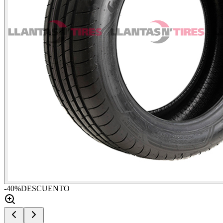
-
40
%
DESCUENTO