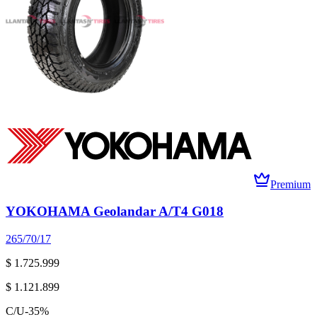
Premium
YOKOHAMA Geolandar A/T4 G018
265/70/17
$ 1.725.999
$ 1.121.899
C/U
-
35
%