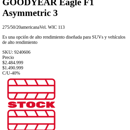
GOODYEAR Eagle F1
Asymmetric 3
275/50/20
americana
Vel.
W
IC
113
Es una opción de alto rendimiento diseñada para SUVs y vehículos
de alto rendimiento
SKU:
9240606
Precio
$
2.484.999
$
1.490.999
C/U
-
40
%