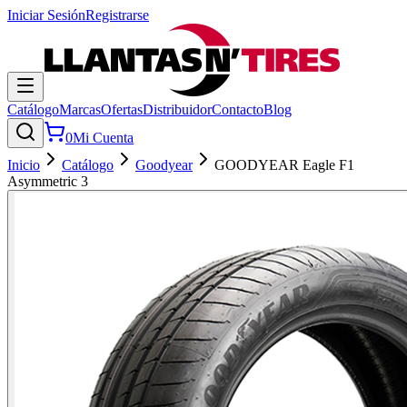
Iniciar Sesión
Registrarse
Catálogo
Marcas
Ofertas
Distribuidor
Contacto
Blog
0
Mi Cuenta
Inicio
Catálogo
Goodyear
GOODYEAR Eagle F1
Asymmetric 3