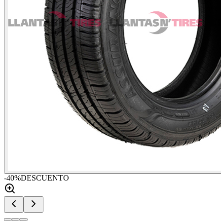
-
40
%
DESCUENTO