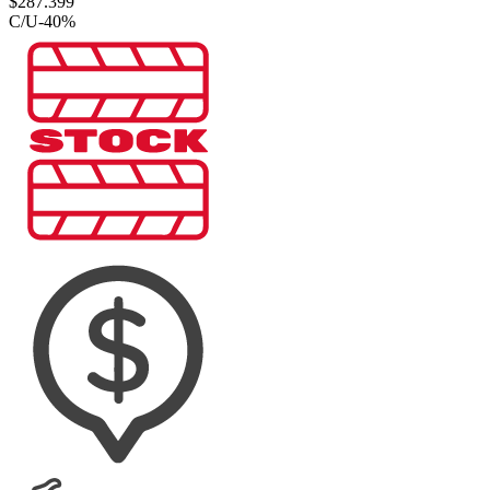
$
287.399
C/U
-
40
%