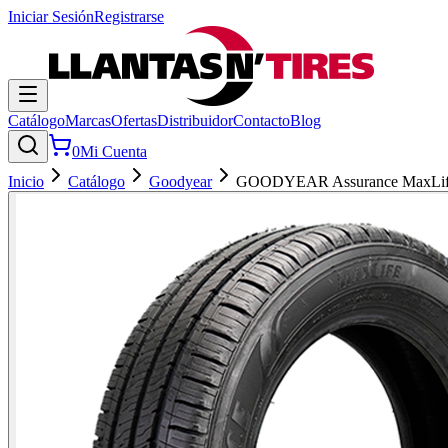
Iniciar Sesión
Registrarse
Catálogo
Marcas
Ofertas
Distribuidor
Contacto
Blog
0
Mi Cuenta
Inicio
Catálogo
Goodyear
GOODYEAR Assurance MaxLi