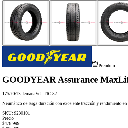
Premium
GOODYEAR Assurance MaxLi
175/70/13
alemana
Vel.
T
IC
82
Neumático de larga duración con excelente tracción y rendimiento en t
SKU:
9230101
Precio
$
478.999