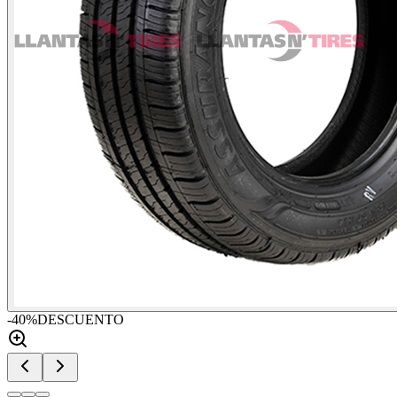
-
40
%
DESCUENTO