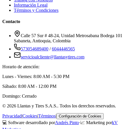
Información Legal
Términos y Condiciones
Contacto
Calle 57 Sur # 48-24, Unidad Metrosabana Bodega 101
Sabaneta
,
Antioquia
, Colombia
573054689400
/
6044446565
servicioalcliente@llantasytires.com
Horario de atención:
Lunes - Viernes: 8:00 AM - 5:30 PM
Sábado: 8:00 AM - 12:00 PM
Domingo: Cerrado
©
2026
Llantas y Tires S.A.S.
. Todos los derechos reservados.
Privacidad
|
Cookies
|
Términos
|
Configuración de Cookies
💻 Software desarrollado por
Andrés Pinto
·
📈 Marketing por
kV