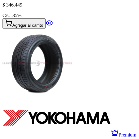
$ 346.449
C/U
-
35
%
Agregar al carrito
Premium