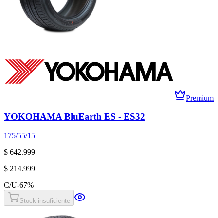
Premium
YOKOHAMA BluEarth ES - ES32
175/55/15
$ 642.999
$ 214.999
C/U
-
67
%
Stock insuficiente