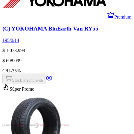
Premium
(C) YOKOHAMA BluEarth Van RY55
195/0/14
$ 1.073.999
$ 698.099
C/U
-
35
%
Stock insuficiente
Súper Promo