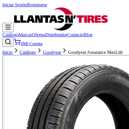
Iniciar Sesión
Registrarse
Catálogo
Marcas
Ofertas
Distribuidor
Contacto
Blog
0
Mi Cuenta
Inicio
Catálogo
Goodyear
Goodyear Assurance MaxLife