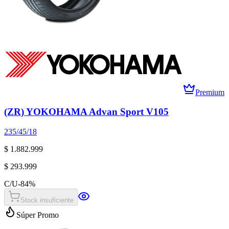
Premium
(ZR) YOKOHAMA Advan Sport V105
235/45/18
$ 1.882.999
$ 293.999
C/U
-
84
%
Stock insuficiente
Súper Promo