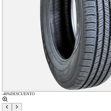
-
40
%
DESCUENTO