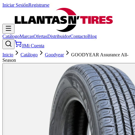
Iniciar Sesión
Registrarse
Catálogo
Marcas
Ofertas
Distribuidor
Contacto
Blog
0
Mi Cuenta
Inicio
Catálogo
Goodyear
GOODYEAR Assurance All-
Season