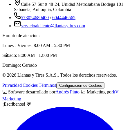
Calle 57 Sur # 48-24, Unidad Metrosabana Bodega 101
Sabaneta
,
Antioquia
, Colombia
573054689400
/
6044446565
servicioalcliente@llantasytires.com
Horario de atención:
Lunes - Viernes: 8:00 AM - 5:30 PM
Sábado: 8:00 AM - 12:00 PM
Domingo: Cerrado
©
2026
Llantas y Tires S.A.S.
. Todos los derechos reservados.
Privacidad
|
Cookies
|
Términos
|
Configuración de Cookies
💻 Software desarrollado por
Andrés Pinto
·
📈 Marketing por
kV
Marketing
¡Escríbenos! 💬