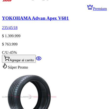
Premium
YOKOHAMA Advan Apex V601
235/45/18
$ 1.399.999
$ 763.999
C/U
-
45
%
Agregar al carrito
Súper Promo