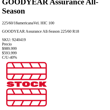
GOODYEAR Assurance All-
Season
225/60/18
americana
Vel.
H
IC
100
GOODYEAR Assurance All-Season 225/60 R18
SKU:
9240419
Precio
$
989.999
$
593.999
C/U
-
40
%