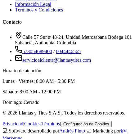
Información Legal
Términos y Condiciones
Contacto
Calle 57 Sur # 48-24, Unidad Metrosabana Bodega 101
Sabaneta
,
Antioquia
, Colombia
573054689400
/
6044446565
servicioalcliente@llantasytires.com
Horario de atención:
Lunes - Viernes: 8:00 AM - 5:30 PM
Sábado: 8:00 AM - 12:00 PM
Domingo: Cerrado
©
2026
Llantas y Tires S.A.S.
. Todos los derechos reservados.
Privacidad
|
Cookies
|
Términos
|
Configuración de Cookies
💻 Software desarrollado por
Andrés Pinto
·
📈 Marketing por
kV
Marketing