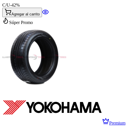
C/U
-
42
%
Agregar al carrito
Súper Promo
Premium