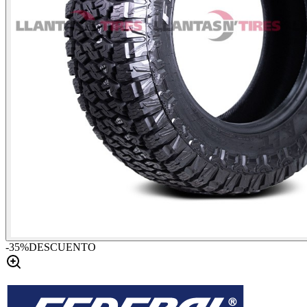
-
35
%
DESCUENTO