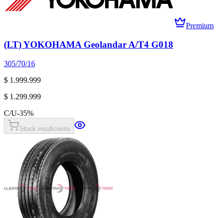
Premium
(LT) YOKOHAMA Geolandar A/T4 G018
305/70/16
$ 1.999.999
$ 1.299.999
C/U
-
35
%
Stock insuficiente