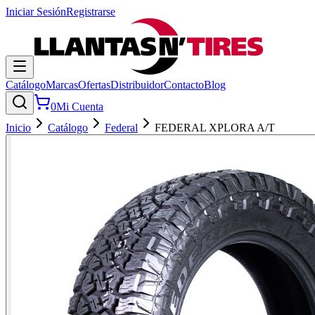
Iniciar Sesión
Registrarse
Catálogo
Marcas
Ofertas
Distribuidor
Contacto
Blog
0
Mi Cuenta
Inicio
Catálogo
Federal
FEDERAL XPLORA A/T