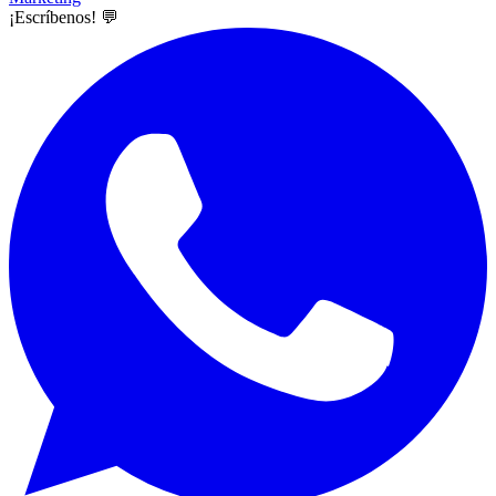
¡Escríbenos! 💬