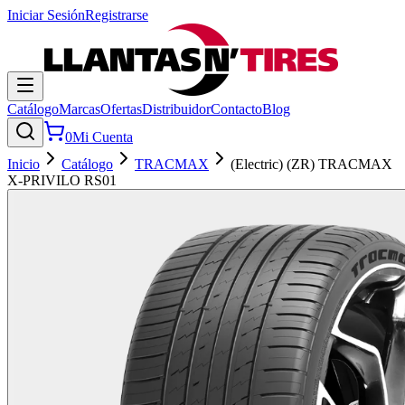
Iniciar Sesión
Registrarse
Catálogo
Marcas
Ofertas
Distribuidor
Contacto
Blog
0
Mi Cuenta
Inicio
Catálogo
TRACMAX
(Electric) (ZR) TRACMAX
X-PRIVILO RS01