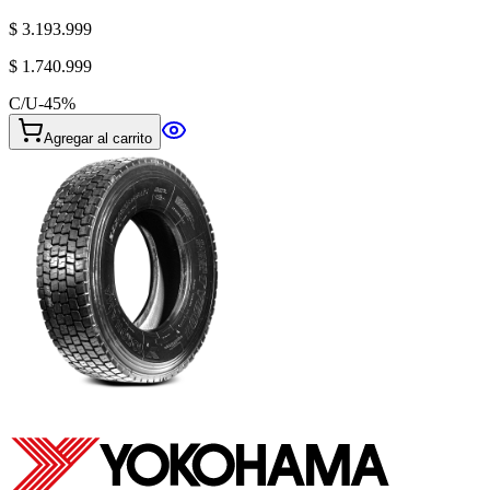
$ 3.193.999
$ 1.740.999
C/U
-
45
%
Agregar al carrito