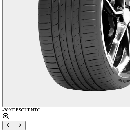
-
38
%
DESCUENTO