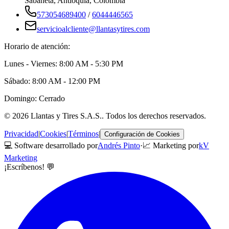
Sabaneta
,
Antioquia
, Colombia
573054689400
/
6044446565
servicioalcliente@llantasytires.com
Horario de atención:
Lunes - Viernes: 8:00 AM - 5:30 PM
Sábado: 8:00 AM - 12:00 PM
Domingo: Cerrado
©
2026
Llantas y Tires S.A.S.
. Todos los derechos reservados.
Privacidad
|
Cookies
|
Términos
|
Configuración de Cookies
💻 Software desarrollado por
Andrés Pinto
·
📈 Marketing por
kV
Marketing
¡Escríbenos! 💬