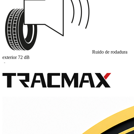
Ruido de rodadura
exterior
72
dB
A