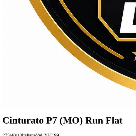
Cinturato P7 (MO) Run Flat
275/40/18
Italiana
Vel.
Y
IC
99