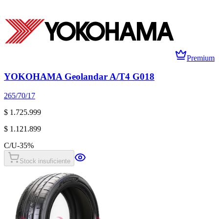
Premium
YOKOHAMA Geolandar A/T4 G018
265/70/17
$ 1.725.999
$ 1.121.899
C/U
-
35
%
Stock insuficiente