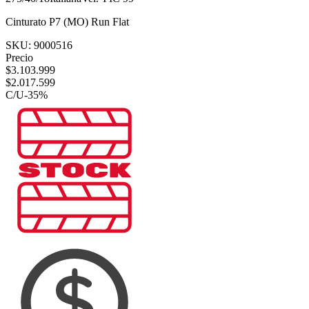
Cinturato P7 (MO) Run Flat
SKU:
9000516
Precio
$
3.103.999
$
2.017.599
C/U
-
35
%