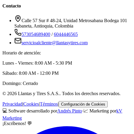
Contacto
Calle 57 Sur # 48-24, Unidad Metrosabana Bodega 101
Sabaneta
,
Antioquia
, Colombia
573054689400
/
6044446565
servicioalcliente@llantasytires.com
Horario de atención:
Lunes - Viernes: 8:00 AM - 5:30 PM
Sábado: 8:00 AM - 12:00 PM
Domingo: Cerrado
©
2026
Llantas y Tires S.A.S.
. Todos los derechos reservados.
Privacidad
|
Cookies
|
Términos
|
Configuración de Cookies
💻 Software desarrollado por
Andrés Pinto
·
📈 Marketing por
kV
Marketing
¡Escríbenos! 💬