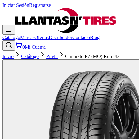
Iniciar Sesión
Registrarse
Catálogo
Marcas
Ofertas
Distribuidor
Contacto
Blog
0
Mi Cuenta
Inicio
Catálogo
Pirelli
Cinturato P7 (MO) Run Flat