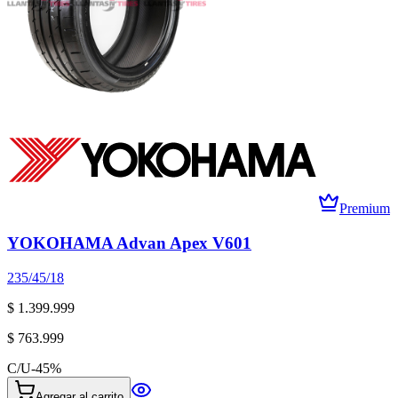
Premium
YOKOHAMA Advan Apex V601
235/45/18
$ 1.399.999
$ 763.999
C/U
-
45
%
Agregar al carrito