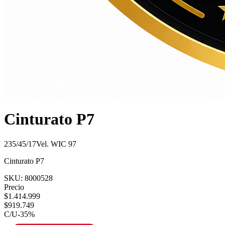
Cinturato P7
235/45/17
Vel.
W
IC
97
Cinturato P7
SKU:
8000528
Precio
$
1.414.999
$
919.749
C/U
-
35
%