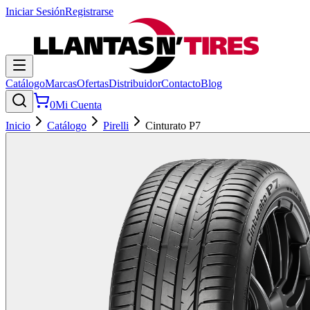
Iniciar Sesión
Registrarse
Catálogo
Marcas
Ofertas
Distribuidor
Contacto
Blog
0
Mi Cuenta
Inicio
Catálogo
Pirelli
Cinturato P7