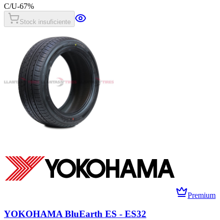
C/U
-
67
%
Stock insuficiente
Premium
YOKOHAMA BluEarth ES - ES32