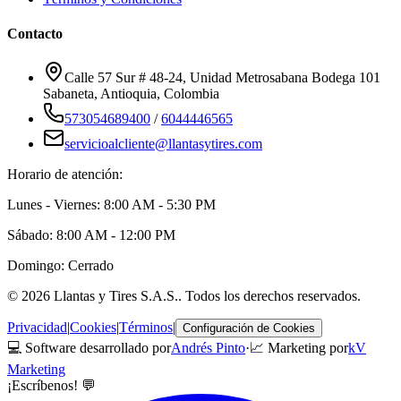
Contacto
Calle 57 Sur # 48-24, Unidad Metrosabana Bodega 101
Sabaneta
,
Antioquia
, Colombia
573054689400
/
6044446565
servicioalcliente@llantasytires.com
Horario de atención:
Lunes - Viernes: 8:00 AM - 5:30 PM
Sábado: 8:00 AM - 12:00 PM
Domingo: Cerrado
©
2026
Llantas y Tires S.A.S.
. Todos los derechos reservados.
Privacidad
|
Cookies
|
Términos
|
Configuración de Cookies
💻 Software desarrollado por
Andrés Pinto
·
📈 Marketing por
kV
Marketing
¡Escríbenos! 💬