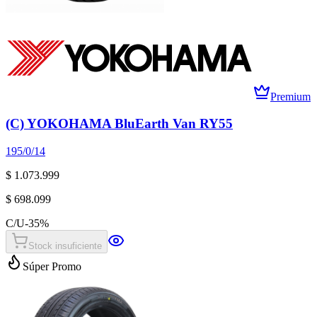
Premium
(C) YOKOHAMA BluEarth Van RY55
195/0/14
$ 1.073.999
$ 698.099
C/U
-
35
%
Stock insuficiente
Súper Promo