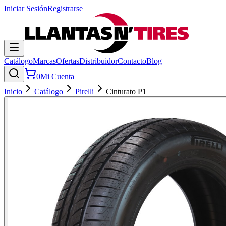
Iniciar Sesión
Registrarse
Catálogo
Marcas
Ofertas
Distribuidor
Contacto
Blog
0
Mi Cuenta
Inicio
Catálogo
Pirelli
Cinturato P1