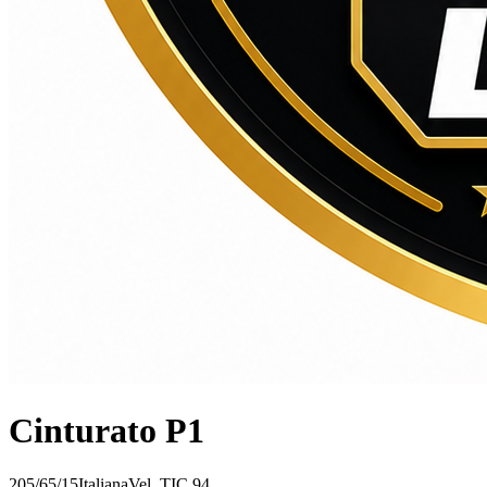
Cinturato P1
205/65/15
Italiana
Vel.
T
IC
94