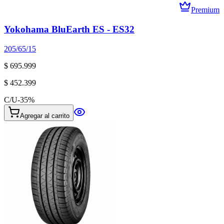
Premium
Yokohama BluEarth ES - ES32
205/65/15
$ 695.999
$ 452.399
C/U
-
35
%
Agregar al carrito