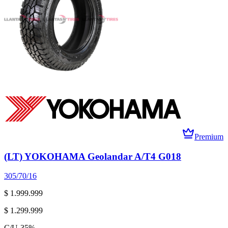
Premium
(LT) YOKOHAMA Geolandar A/T4 G018
305/70/16
$ 1.999.999
$ 1.299.999
C/U
-
35
%