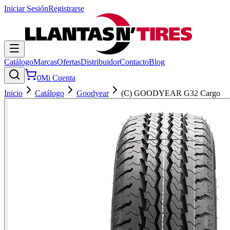
Iniciar Sesión
Registrarse
Catálogo
Marcas
Ofertas
Distribuidor
Contacto
Blog
0
Mi Cuenta
Inicio
Catálogo
Goodyear
(C) GOODYEAR G32 Cargo