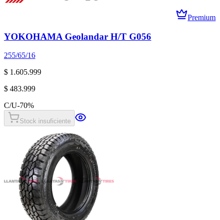
Premium
YOKOHAMA Geolandar H/T G056
255/65/16
$ 1.605.999
$ 483.999
C/U
-
70
%
Stock insuficiente