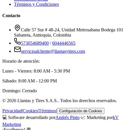
Términos y Condiciones
Contacto
Calle 57 Sur # 48-24, Unidad Metrosabana Bodega 101
Sabaneta
,
Antioquia
, Colombia
573054689400
/
6044446565
servicioalcliente@llantasytires.com
Horario de atención:
Lunes - Viernes: 8:00 AM - 5:30 PM
Sábado: 8:00 AM - 12:00 PM
Domingo: Cerrado
©
2026
Llantas y Tires S.A.S.
. Todos los derechos reservados.
Privacidad
|
Cookies
|
Términos
|
Configuración de Cookies
💻 Software desarrollado por
Andrés Pinto
·
📈 Marketing por
kV
Marketing
¡Escríbenos! 💬