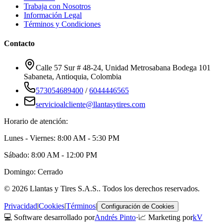
Trabaja con Nosotros
Información Legal
Términos y Condiciones
Contacto
Calle 57 Sur # 48-24, Unidad Metrosabana Bodega 101
Sabaneta
,
Antioquia
, Colombia
573054689400
/
6044446565
servicioalcliente@llantasytires.com
Horario de atención:
Lunes - Viernes: 8:00 AM - 5:30 PM
Sábado: 8:00 AM - 12:00 PM
Domingo: Cerrado
©
2026
Llantas y Tires S.A.S.
. Todos los derechos reservados.
Privacidad
|
Cookies
|
Términos
|
Configuración de Cookies
💻 Software desarrollado por
Andrés Pinto
·
📈 Marketing por
kV