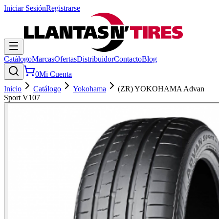
Iniciar Sesión
Registrarse
Catálogo
Marcas
Ofertas
Distribuidor
Contacto
Blog
0
Mi Cuenta
Inicio
Catálogo
Yokohama
(ZR) YOKOHAMA Advan
Sport V107