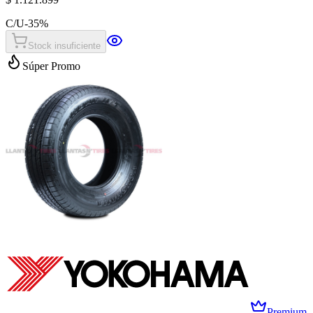
C/U
-
35
%
Stock insuficiente
Súper Promo
Premium