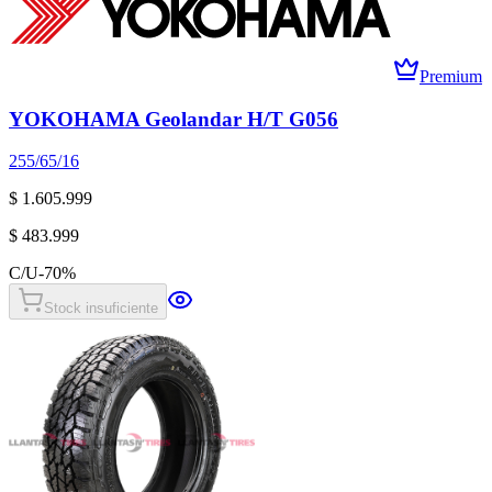
Premium
YOKOHAMA Geolandar H/T G056
255/65/16
$ 1.605.999
$ 483.999
C/U
-
70
%
Stock insuficiente