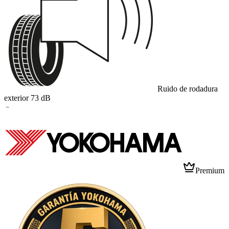
Ruido de rodadura
exterior
73
dB
B
Premium