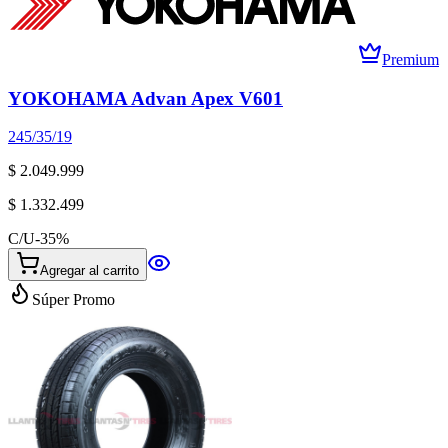
Premium
YOKOHAMA Advan Apex V601
245/35/19
$ 2.049.999
$ 1.332.499
C/U
-
35
%
Agregar al carrito
Súper Promo