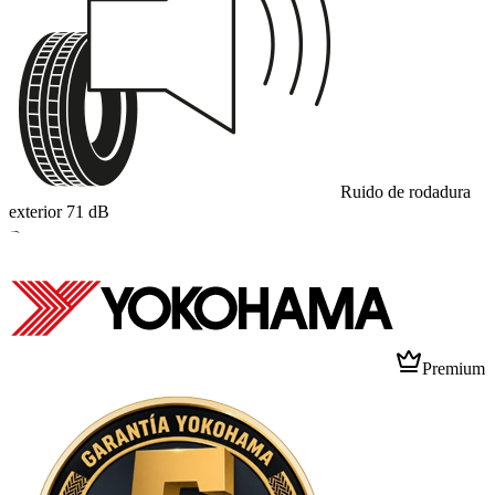
Ruido de rodadura
exterior
71
dB
B
Premium