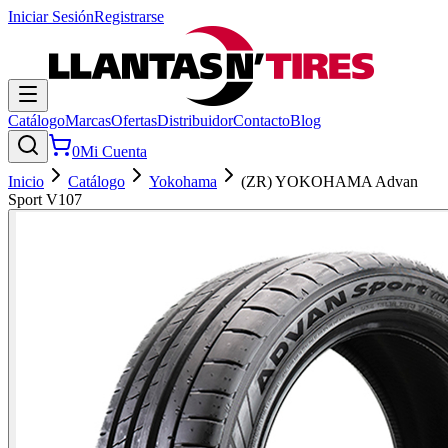
Iniciar Sesión
Registrarse
Catálogo
Marcas
Ofertas
Distribuidor
Contacto
Blog
0
Mi Cuenta
Inicio
Catálogo
Yokohama
(ZR) YOKOHAMA Advan
Sport V107