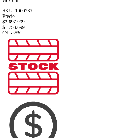
vida útil
SKU:
1000735
Precio
$
2.697.999
$
1.753.699
C/U
-
35
%