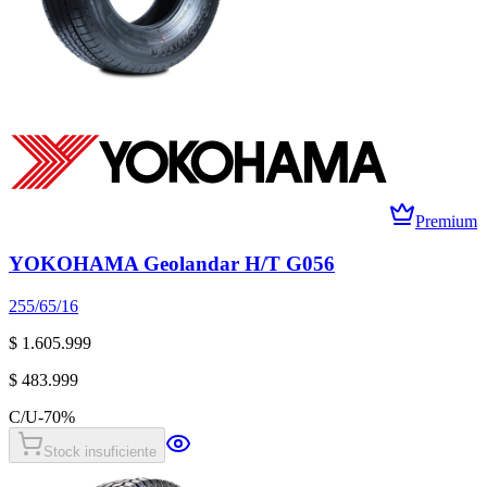
Premium
YOKOHAMA Geolandar H/T G056
255/65/16
$ 1.605.999
$ 483.999
C/U
-
70
%
Stock insuficiente