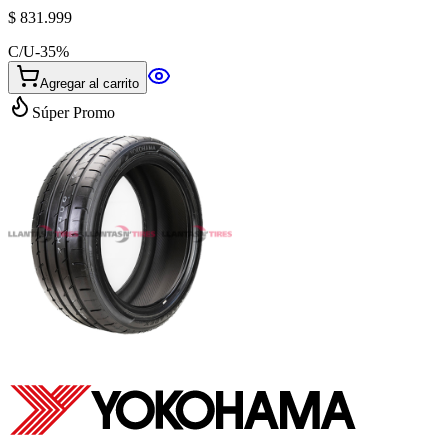
$ 831.999
C/U
-
35
%
Agregar al carrito
Súper Promo