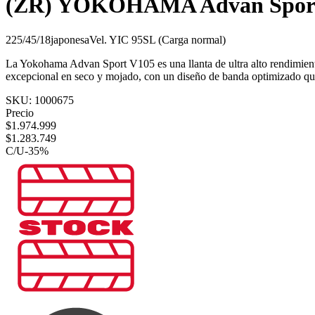
(ZR) YOKOHAMA Advan Spor
225/45/18
japonesa
Vel.
Y
IC
95
SL (Carga normal)
La Yokohama Advan Sport V105 es una llanta de ultra alto rendimient
excepcional en seco y mojado, con un diseño de banda optimizado que m
SKU:
1000675
Precio
$
1.974.999
$
1.283.749
C/U
-
35
%