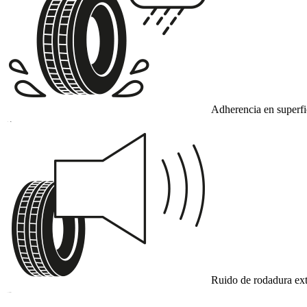
Adherencia en superf
A
Ruido de rodadura ext
B