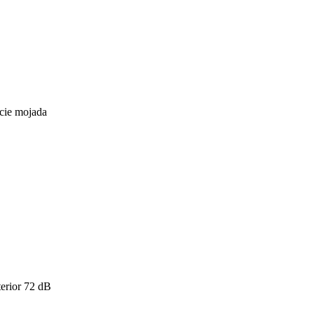
icie mojada
erior
72
dB