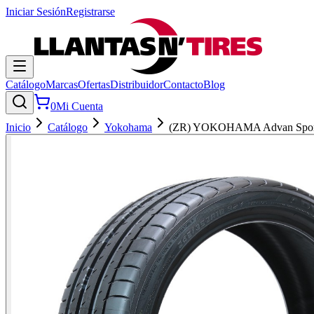
Iniciar Sesión
Registrarse
Catálogo
Marcas
Ofertas
Distribuidor
Contacto
Blog
0
Mi Cuenta
Inicio
Catálogo
Yokohama
(ZR) YOKOHAMA Advan Spor