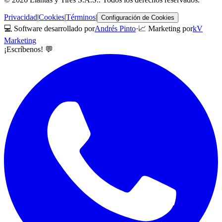
Privacidad
|
Cookies
|
Términos
|
Configuración de Cookies
💻 Software desarrollado por
Andrés Pinto
·
📈 Marketing por
kV
Marketing
¡Escríbenos! 💬