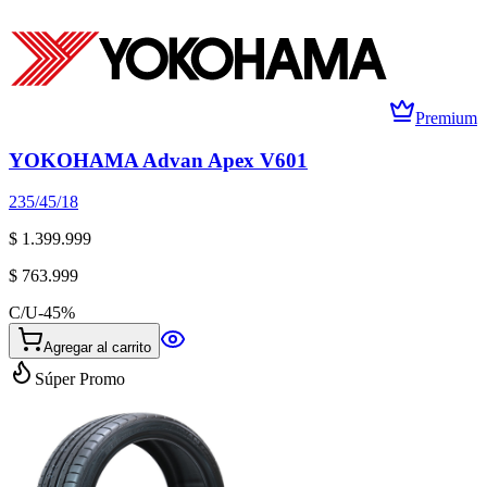
Premium
YOKOHAMA Advan Apex V601
235/45/18
$ 1.399.999
$ 763.999
C/U
-
45
%
Agregar al carrito
Súper Promo