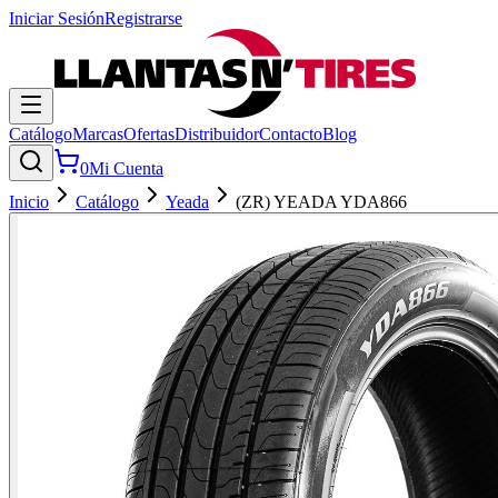
Iniciar Sesión
Registrarse
Catálogo
Marcas
Ofertas
Distribuidor
Contacto
Blog
0
Mi Cuenta
Inicio
Catálogo
Yeada
(ZR) YEADA YDA866