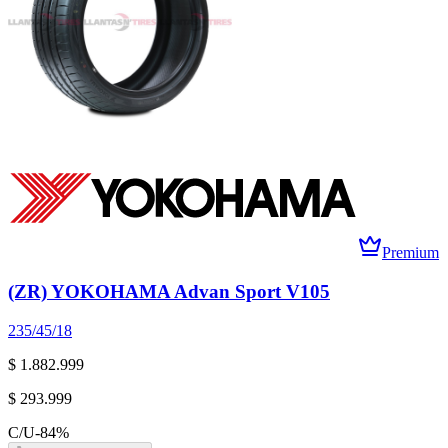
Premium
(ZR) YOKOHAMA Advan Sport V105
235/45/18
$ 1.882.999
$ 293.999
C/U
-
84
%