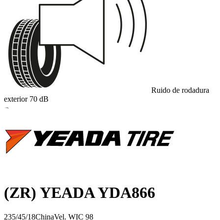
Ruido de rodadura
exterior
70
dB
B
(ZR) YEADA YDA866
235/45/18
China
Vel.
W
IC
98