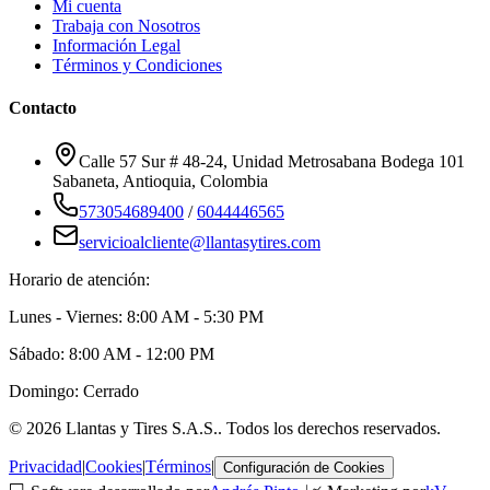
Mi cuenta
Trabaja con Nosotros
Información Legal
Términos y Condiciones
Contacto
Calle 57 Sur # 48-24, Unidad Metrosabana Bodega 101
Sabaneta
,
Antioquia
, Colombia
573054689400
/
6044446565
servicioalcliente@llantasytires.com
Horario de atención:
Lunes - Viernes: 8:00 AM - 5:30 PM
Sábado: 8:00 AM - 12:00 PM
Domingo: Cerrado
©
2026
Llantas y Tires S.A.S.
. Todos los derechos reservados.
Privacidad
|
Cookies
|
Términos
|
Configuración de Cookies