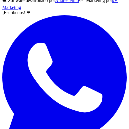
💻 Software desarrollado por
Andrés Pinto
·
📈 Marketing por
kV
Marketing
¡Escríbenos! 💬