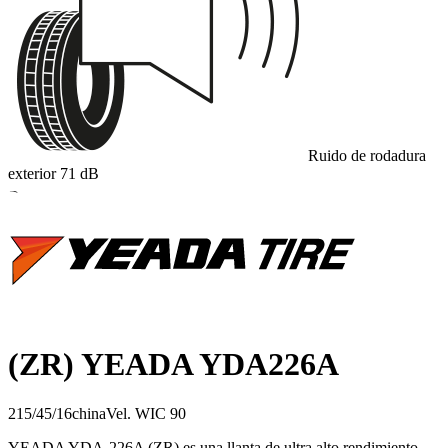
Ruido de rodadura
exterior
71
dB
B
(ZR) YEADA YDA226A
215/45/16
china
Vel.
W
IC
90
YEADA YDA-226A (ZR) es una llanta de ultra alto rendimiento