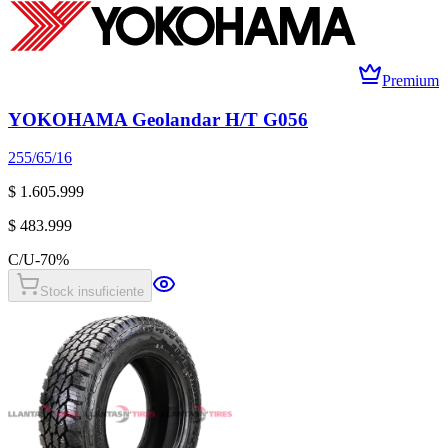
Premium
YOKOHAMA Geolandar H/T G056
255/65/16
$ 1.605.999
$ 483.999
C/U
-
70
%
Stock insuficiente