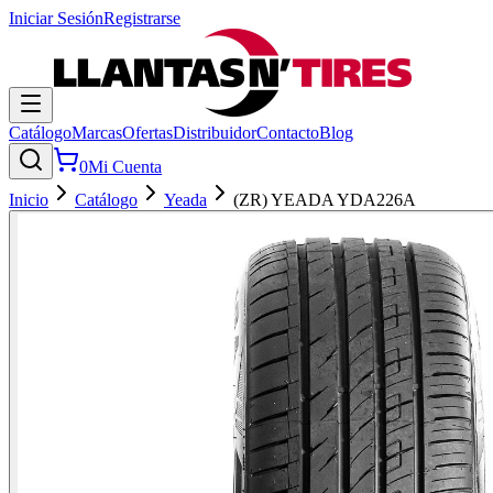
Iniciar Sesión
Registrarse
Catálogo
Marcas
Ofertas
Distribuidor
Contacto
Blog
0
Mi Cuenta
Inicio
Catálogo
Yeada
(ZR) YEADA YDA226A