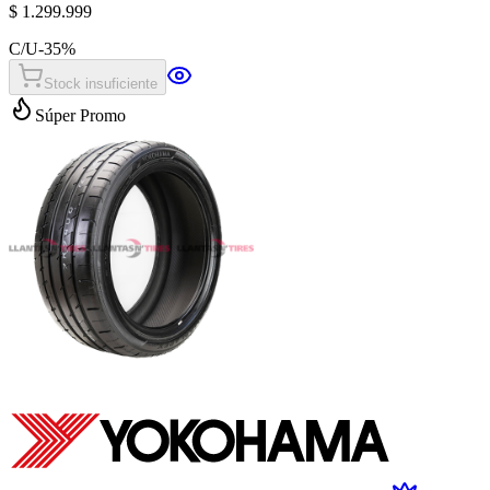
$ 1.299.999
C/U
-
35
%
Stock insuficiente
Súper Promo