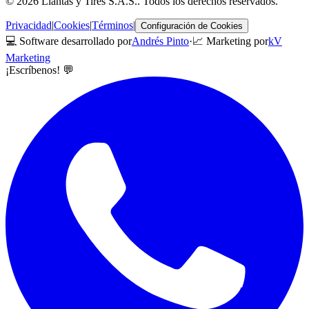
©
2026
Llantas y Tires S.A.S.
. Todos los derechos reservados.
Privacidad
|
Cookies
|
Términos
|
Configuración de Cookies
💻 Software desarrollado por
Andrés Pinto
·
📈 Marketing por
kV
Marketing
¡Escríbenos! 💬