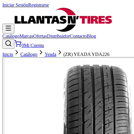
Iniciar Sesión
Registrarse
Catálogo
Marcas
Ofertas
Distribuidor
Contacto
Blog
0
Mi Cuenta
Inicio
Catálogo
Yeada
(ZR) YEADA YDA226