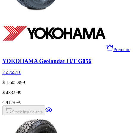
Premium
YOKOHAMA Geolandar H/T G056
255/65/16
$ 1.605.999
$ 483.999
C/U
-
70
%
Stock insuficiente