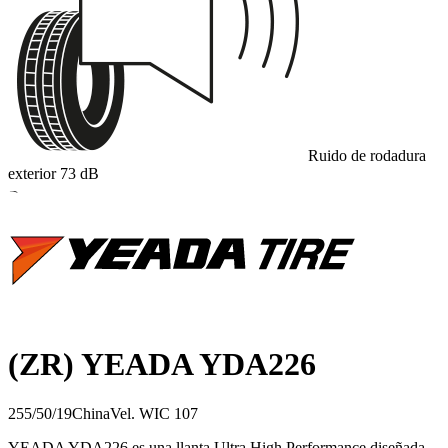
Ruido de rodadura
exterior
73
dB
B
(ZR) YEADA YDA226
255/50/19
China
Vel.
W
IC
107
YEADA YDA226 es una llanta Ultra High Performance diseñada