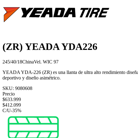
(ZR) YEADA YDA226
245/40/18
China
Vel.
W
IC
97
YEADA YDA-226 (ZR) es una llanta de ultra alto rendimiento diseñada
deportivo y diseño asimétrico.
SKU:
9080608
Precio
$
633.999
$
412.099
C/U
-
35
%