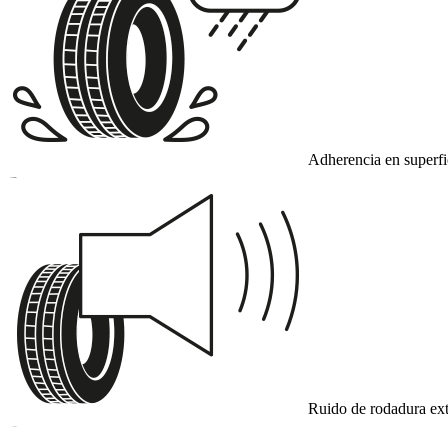
Adherencia en superf
B
Ruido de rodadura ext
B