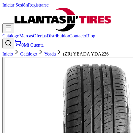
Iniciar Sesión
Registrarse
Catálogo
Marcas
Ofertas
Distribuidor
Contacto
Blog
0
Mi Cuenta
Inicio
Catálogo
Yeada
(ZR) YEADA YDA226