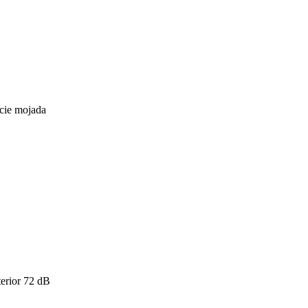
icie mojada
erior
72
dB