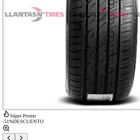
Súper Promo
-
51
%
DESCUENTO