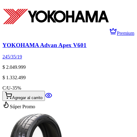
Premium
YOKOHAMA Advan Apex V601
245/35/19
$ 2.049.999
$ 1.332.499
C/U
-
35
%
Agregar al carrito
Súper Promo