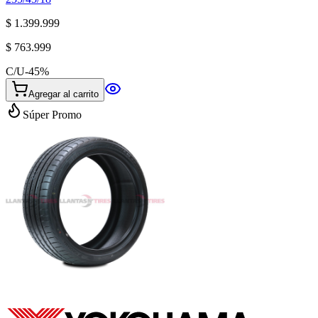
$ 1.399.999
$ 763.999
C/U
-
45
%
Agregar al carrito
Súper Promo