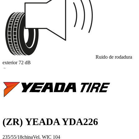
Ruido de rodadura
exterior
72
dB
B
(ZR) YEADA YDA226
235/55/18
china
Vel.
W
IC
104