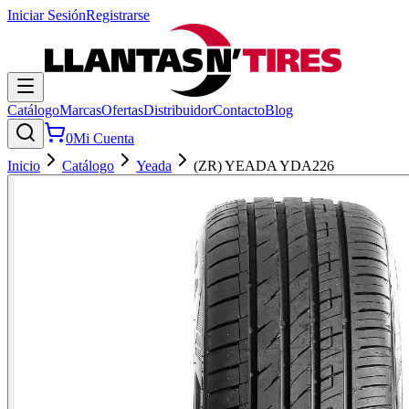
Iniciar Sesión
Registrarse
Catálogo
Marcas
Ofertas
Distribuidor
Contacto
Blog
0
Mi Cuenta
Inicio
Catálogo
Yeada
(ZR) YEADA YDA226