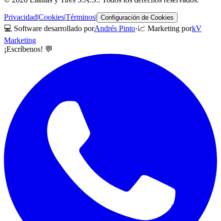
Privacidad
|
Cookies
|
Términos
|
Configuración de Cookies
💻 Software desarrollado por
Andrés Pinto
·
📈 Marketing por
kV
Marketing
¡Escríbenos! 💬