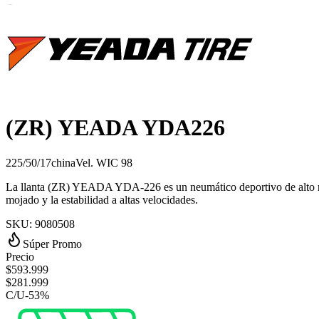
B
(ZR) YEADA YDA226
225/50/17
china
Vel.
W
IC
98
La llanta (ZR) YEADA YDA‑226 es un neumático deportivo de alto ren
mojado y la estabilidad a altas velocidades.
SKU:
9080508
Súper Promo
Precio
$
593.999
$
281.999
C/U
-
53
%