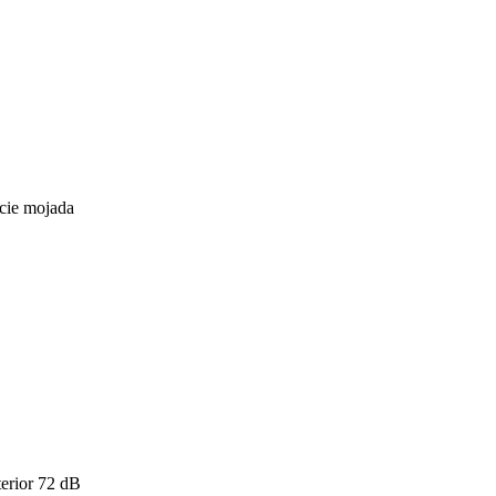
icie mojada
erior
72
dB