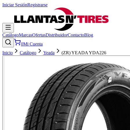
Iniciar Sesión
Registrarse
Catálogo
Marcas
Ofertas
Distribuidor
Contacto
Blog
0
Mi Cuenta
Inicio
Catálogo
Yeada
(ZR) YEADA YDA226