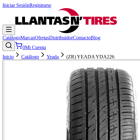
Iniciar Sesión
Registrarse
Catálogo
Marcas
Ofertas
Distribuidor
Contacto
Blog
0
Mi Cuenta
Inicio
Catálogo
Yeada
(ZR) YEADA YDA226