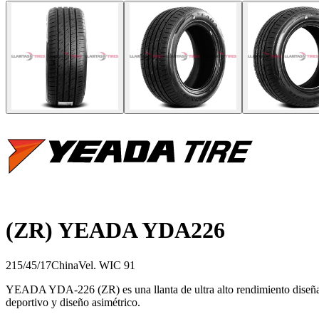
(ZR) YEADA YDA226
215/45/17
China
Vel.
W
IC
91
YEADA YDA-226 (ZR) es una llanta de ultra alto rendimiento diseñada
deportivo y diseño asimétrico.