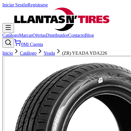
Iniciar Sesión
Registrarse
Catálogo
Marcas
Ofertas
Distribuidor
Contacto
Blog
0
Mi Cuenta
Inicio
Catálogo
Yeada
(ZR) YEADA YDA226