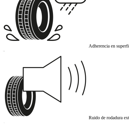
Adherencia en superf
B
Ruido de rodadura ext
B