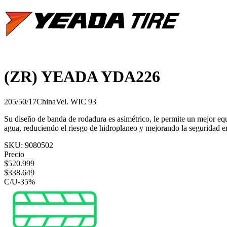
(ZR) YEADA YDA226
205/50/17
China
Vel.
W
IC
93
Su diseño de banda de rodadura es asimétrico, le permite un mejor equ
agua, reduciendo el riesgo de hidroplaneo y mejorando la seguridad en
SKU:
9080502
Precio
$
520.999
$
338.649
C/U
-
35
%