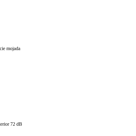
icie mojada
erior
72
dB