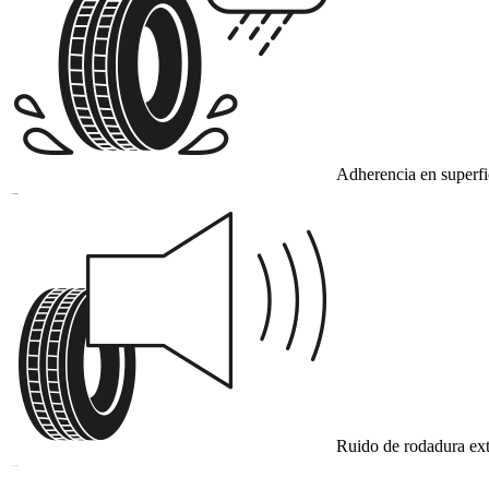
Adherencia en superf
B
Ruido de rodadura ext
B