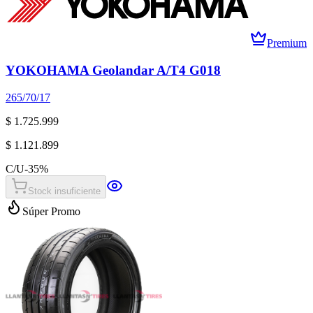
Premium
YOKOHAMA Geolandar A/T4 G018
265/70/17
$ 1.725.999
$ 1.121.899
C/U
-
35
%
Stock insuficiente
Súper Promo