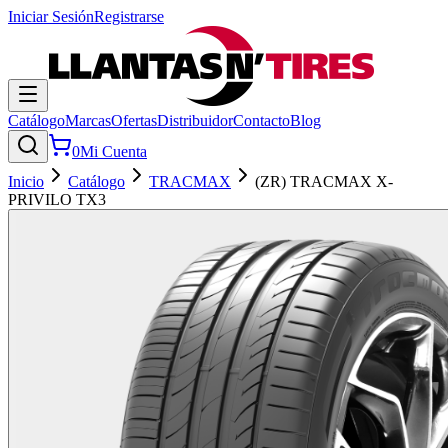
Iniciar Sesión
Registrarse
Catálogo
Marcas
Ofertas
Distribuidor
Contacto
Blog
0
Mi Cuenta
Inicio
Catálogo
TRACMAX
(ZR) TRACMAX X-
PRIVILO TX3