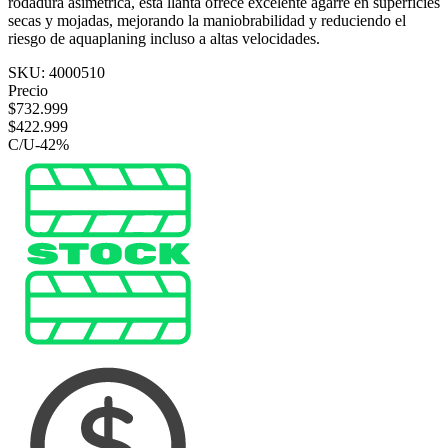
rodadura asimétrica, esta llanta ofrece excelente agarre en superficies
secas y mojadas, mejorando la maniobrabilidad y reduciendo el
riesgo de aquaplaning incluso a altas velocidades.
SKU:
4000510
Precio
$
732.999
$
422.999
C/U
-
42
%