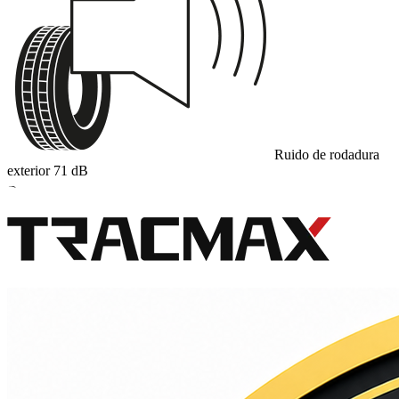
Ruido de rodadura
exterior
71
dB
B