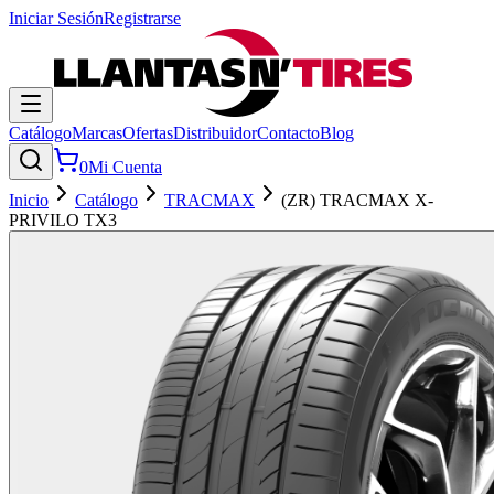
Iniciar Sesión
Registrarse
Catálogo
Marcas
Ofertas
Distribuidor
Contacto
Blog
0
Mi Cuenta
Inicio
Catálogo
TRACMAX
(ZR) TRACMAX X-
PRIVILO TX3