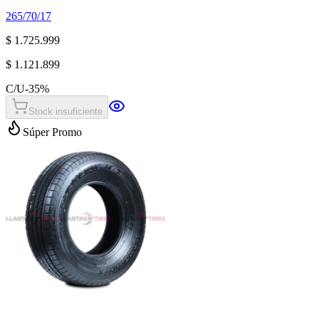
265/70/17
$ 1.725.999
$ 1.121.899
C/U
-
35
%
Stock insuficiente
Súper Promo