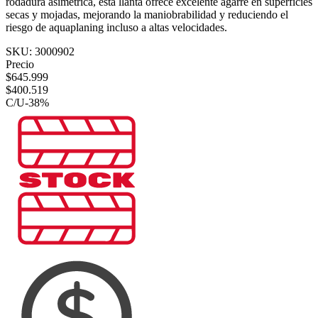
rodadura asimétrica, esta llanta ofrece excelente agarre en superficies
secas y mojadas, mejorando la maniobrabilidad y reduciendo el
riesgo de aquaplaning incluso a altas velocidades.
SKU:
3000902
Precio
$
645.999
$
400.519
C/U
-
38
%