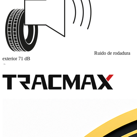
Ruido de rodadura
exterior
71
dB
B