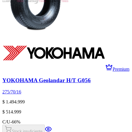
Premium
YOKOHAMA Geolandar H/T G056
275/70/16
$ 1.494.999
$ 514.999
C/U
-
66
%
Stock insuficiente