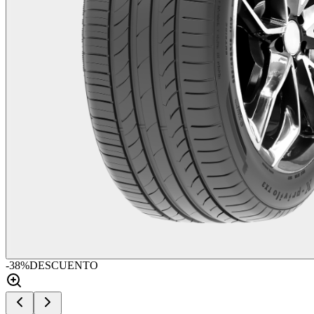
-
38
%
DESCUENTO