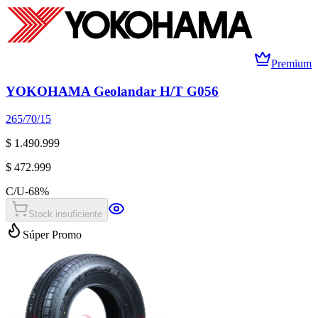
Premium
YOKOHAMA Geolandar H/T G056
265/70/15
$ 1.490.999
$ 472.999
C/U
-
68
%
Stock insuficiente
Súper Promo