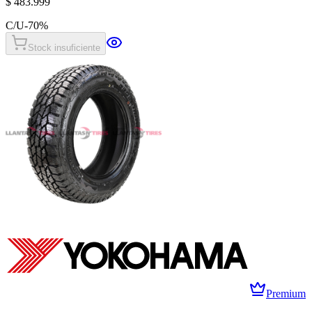
$ 483.999
C/U
-
70
%
Stock insuficiente
Premium