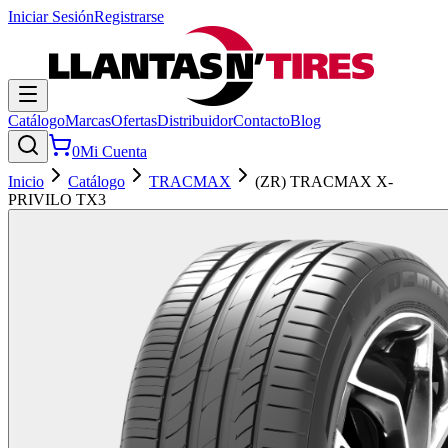
Iniciar Sesión
Registrarse
Catálogo
Marcas
Ofertas
Distribuidor
Contacto
Blog
0
Mi Cuenta
Inicio
Catálogo
TRACMAX
(ZR) TRACMAX X-
PRIVILO TX3