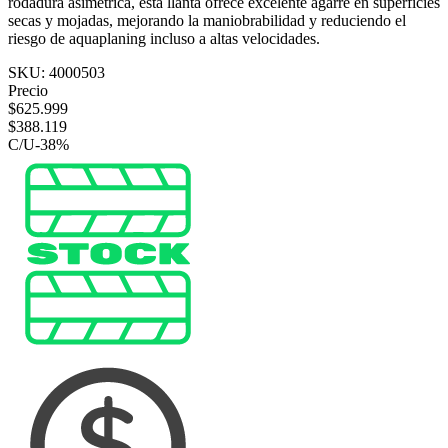
rodadura asimétrica, esta llanta ofrece excelente agarre en superficies
secas y mojadas, mejorando la maniobrabilidad y reduciendo el
riesgo de aquaplaning incluso a altas velocidades.
SKU:
4000503
Precio
$
625.999
$
388.119
C/U
-
38
%