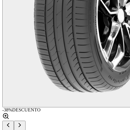
-
38
%
DESCUENTO