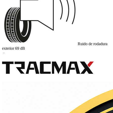
Ruido de rodadura
exterior
69
dB
A