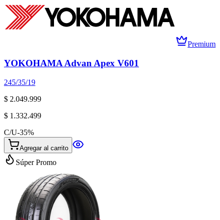
Premium
YOKOHAMA Advan Apex V601
245/35/19
$ 2.049.999
$ 1.332.499
C/U
-
35
%
Agregar al carrito
Súper Promo