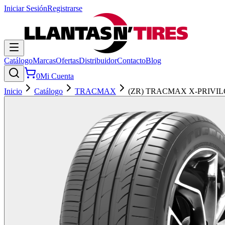
Iniciar Sesión
Registrarse
Catálogo
Marcas
Ofertas
Distribuidor
Contacto
Blog
0
Mi Cuenta
Inicio
Catálogo
TRACMAX
(ZR) TRACMAX X-PRIVIL