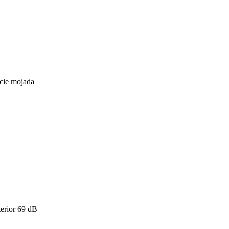
icie mojada
erior
69
dB