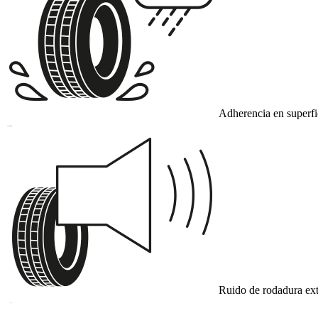
Adherencia en superf
B
Ruido de rodadura ext
A