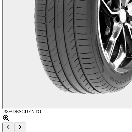
-
38
%
DESCUENTO