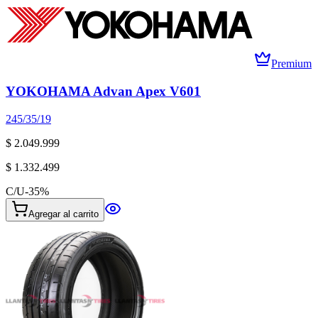
Premium
YOKOHAMA Advan Apex V601
245/35/19
$ 2.049.999
$ 1.332.499
C/U
-
35
%
Agregar al carrito