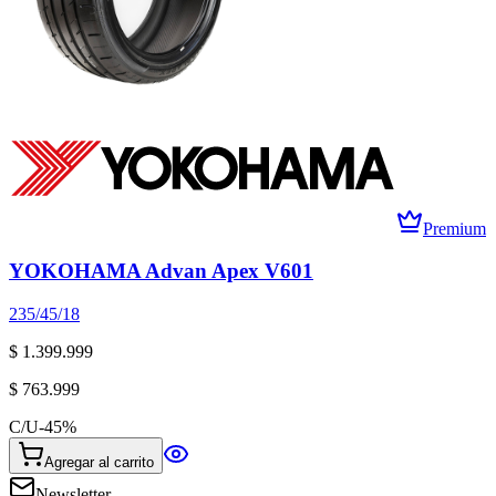
Premium
YOKOHAMA Advan Apex V601
235/45/18
$ 1.399.999
$ 763.999
C/U
-
45
%
Agregar al carrito
Newsletter