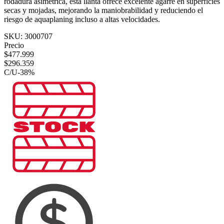
rodadura asimétrica, esta llanta ofrece excelente agarre en superficies
secas y mojadas, mejorando la maniobrabilidad y reduciendo el
riesgo de aquaplaning incluso a altas velocidades.
SKU:
3000707
Precio
$
477.999
$
296.359
C/U
-
38
%