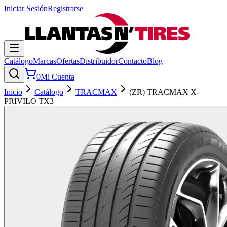
Iniciar Sesión
Registrarse
Catálogo
Marcas
Ofertas
Distribuidor
Contacto
Blog
0
Mi Cuenta
Inicio
Catálogo
TRACMAX
(ZR) TRACMAX X-
PRIVILO TX3