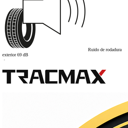
Ruido de rodadura
exterior
69
dB
A