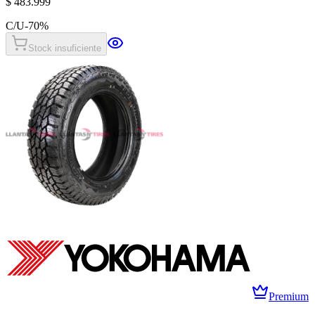
$ 483.999
C/U
-
70
%
Stock insuficiente
Premium