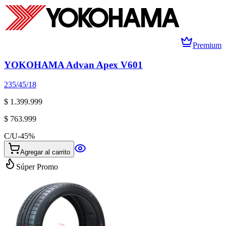
Premium
YOKOHAMA Advan Apex V601
235/45/18
$ 1.399.999
$ 763.999
C/U
-
45
%
Agregar al carrito
Súper Promo