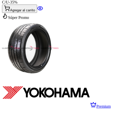
C/U
-
35
%
Agregar al carrito
Súper Promo
Premium