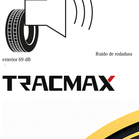
Ruido de rodadura
exterior
69
dB
A