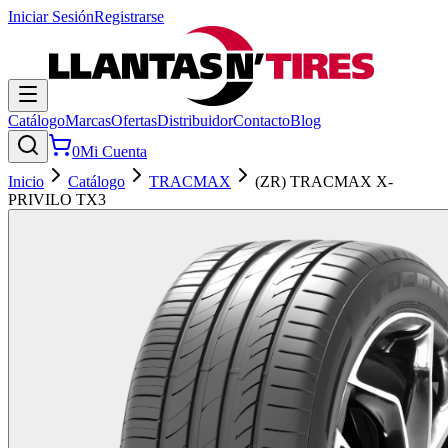
Iniciar Sesión
Registrarse
Catálogo
Marcas
Ofertas
Distribuidor
Contacto
Blog
0
Mi Cuenta
Inicio
Catálogo
TRACMAX
(ZR) TRACMAX X-
PRIVILO TX3