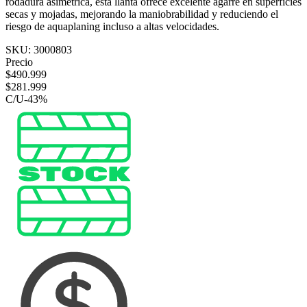
rodadura asimétrica, esta llanta ofrece excelente agarre en superficies
secas y mojadas, mejorando la maniobrabilidad y reduciendo el
riesgo de aquaplaning incluso a altas velocidades.
SKU:
3000803
Precio
$
490.999
$
281.999
C/U
-
43
%