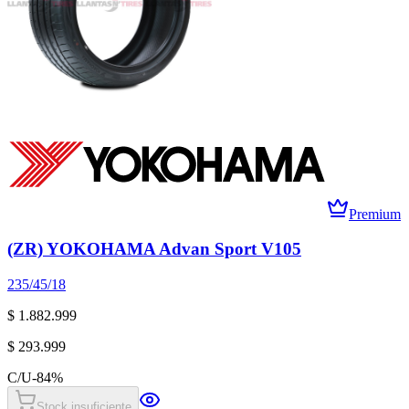
Premium
(ZR) YOKOHAMA Advan Sport V105
235/45/18
$ 1.882.999
$ 293.999
C/U
-
84
%
Stock insuficiente