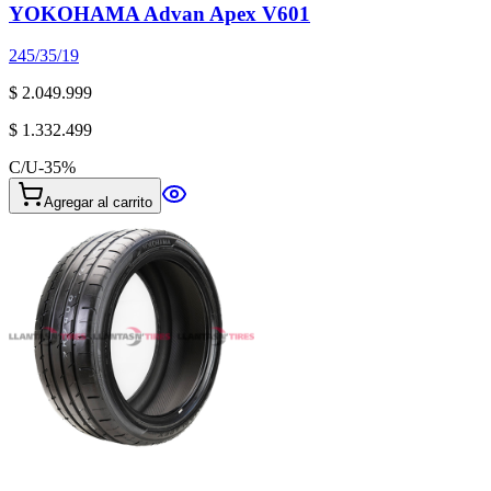
YOKOHAMA Advan Apex V601
245/35/19
$ 2.049.999
$ 1.332.499
C/U
-
35
%
Agregar al carrito