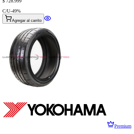
$ 728.999
C/U
-
49
%
Agregar al carrito
Premium