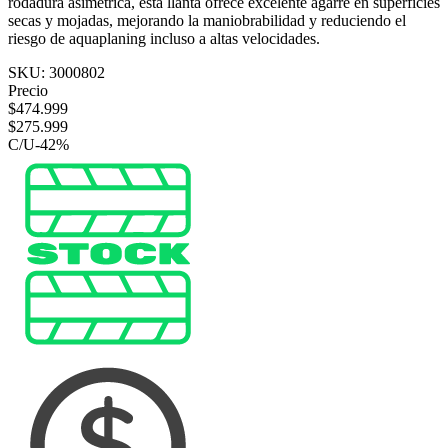
rodadura asimétrica, esta llanta ofrece excelente agarre en superficies
secas y mojadas, mejorando la maniobrabilidad y reduciendo el
riesgo de aquaplaning incluso a altas velocidades.
SKU:
3000802
Precio
$
474.999
$
275.999
C/U
-
42
%