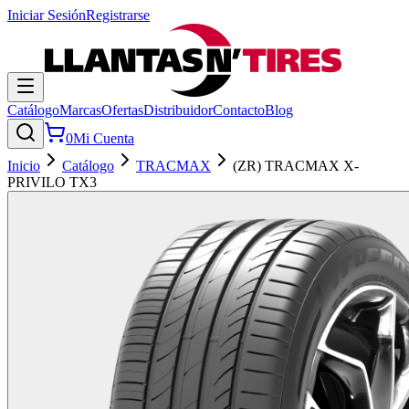
Iniciar Sesión
Registrarse
Catálogo
Marcas
Ofertas
Distribuidor
Contacto
Blog
0
Mi Cuenta
Inicio
Catálogo
TRACMAX
(ZR) TRACMAX X-
PRIVILO TX3