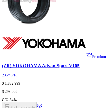
Premium
(ZR) YOKOHAMA Advan Sport V105
235/45/18
$ 1.882.999
$ 293.999
C/U
-
84
%
Stock insuficiente