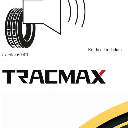
Ruido de rodadura
exterior
69
dB
A