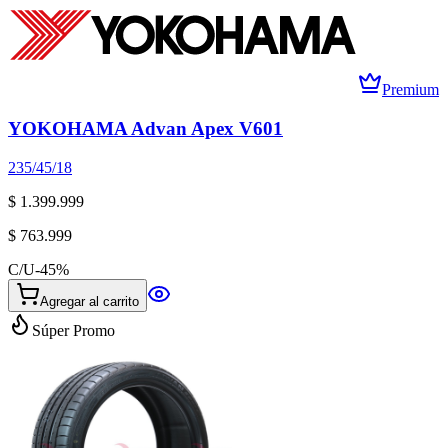
Premium
YOKOHAMA Advan Apex V601
235/45/18
$ 1.399.999
$ 763.999
C/U
-
45
%
Agregar al carrito
Súper Promo