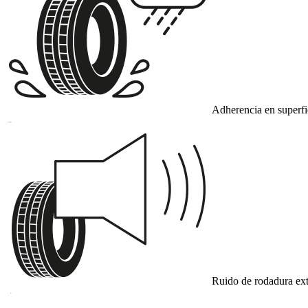
Adherencia en superf
B
Ruido de rodadura ext
A