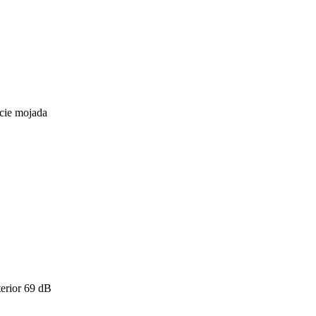
icie mojada
erior
69
dB