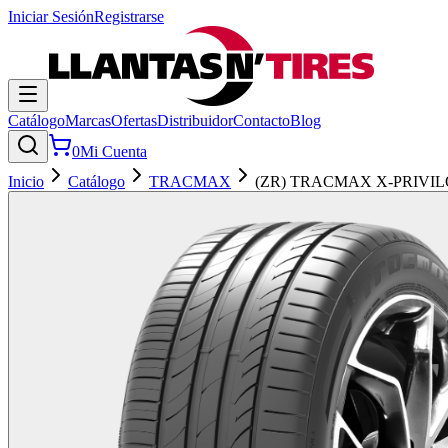
Iniciar Sesión
Registrarse
Catálogo
Marcas
Ofertas
Distribuidor
Contacto
Blog
0
Mi Cuenta
Inicio
Catálogo
TRACMAX
(ZR) TRACMAX X-PRIVIL