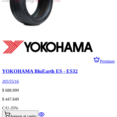
Premium
YOKOHAMA BluEarth ES - ES32
205/55/16
$ 688.999
$ 447.849
C/U
-
35
%
Agregar al carrito