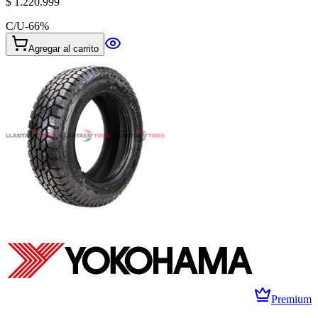
$ 1.220.999
C/U
-
66
%
Agregar al carrito
Premium