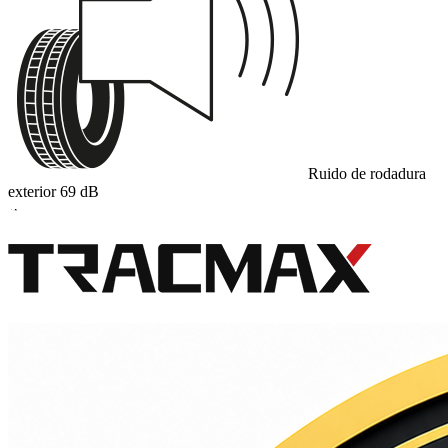
Ruido de rodadura
exterior
69
dB
A