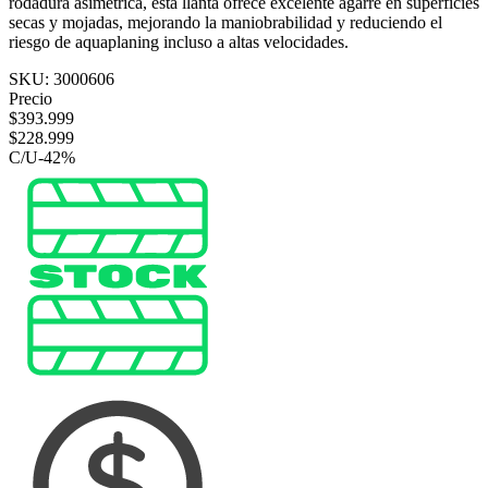
rodadura asimétrica, esta llanta ofrece excelente agarre en superficies
secas y mojadas, mejorando la maniobrabilidad y reduciendo el
riesgo de aquaplaning incluso a altas velocidades.
SKU:
3000606
Precio
$
393.999
$
228.999
C/U
-
42
%