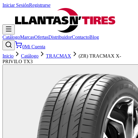
Iniciar Sesión
Registrarse
Catálogo
Marcas
Ofertas
Distribuidor
Contacto
Blog
0
Mi Cuenta
Inicio
Catálogo
TRACMAX
(ZR) TRACMAX X-
PRIVILO TX3