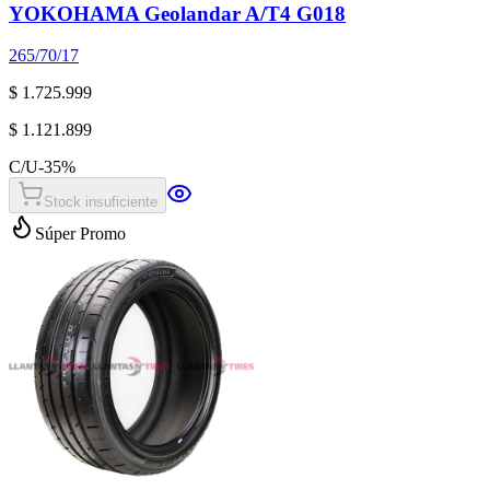
YOKOHAMA Geolandar A/T4 G018
265/70/17
$ 1.725.999
$ 1.121.899
C/U
-
35
%
Stock insuficiente
Súper Promo