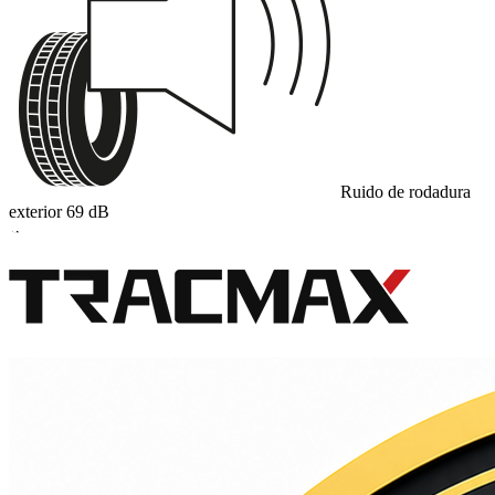
Ruido de rodadura
exterior
69
dB
A