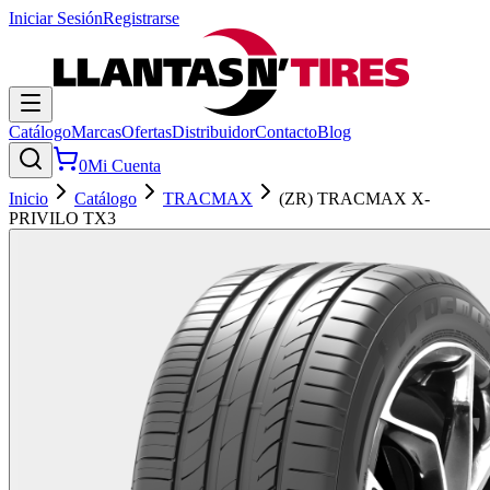
Iniciar Sesión
Registrarse
Catálogo
Marcas
Ofertas
Distribuidor
Contacto
Blog
0
Mi Cuenta
Inicio
Catálogo
TRACMAX
(ZR) TRACMAX X-
PRIVILO TX3