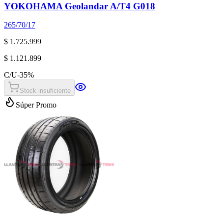
YOKOHAMA Geolandar A/T4 G018
265/70/17
$ 1.725.999
$ 1.121.899
C/U
-
35
%
Stock insuficiente
Súper Promo