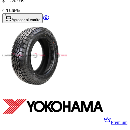
$ 1.220.999
C/U
-
66
%
Agregar al carrito
Premium