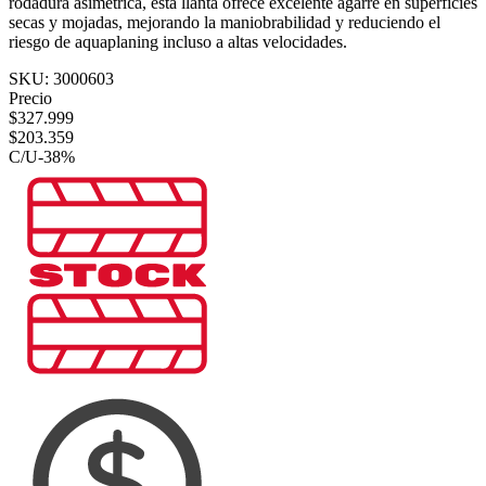
rodadura asimétrica, esta llanta ofrece excelente agarre en superficies
secas y mojadas, mejorando la maniobrabilidad y reduciendo el
riesgo de aquaplaning incluso a altas velocidades.
SKU:
3000603
Precio
$
327.999
$
203.359
C/U
-
38
%