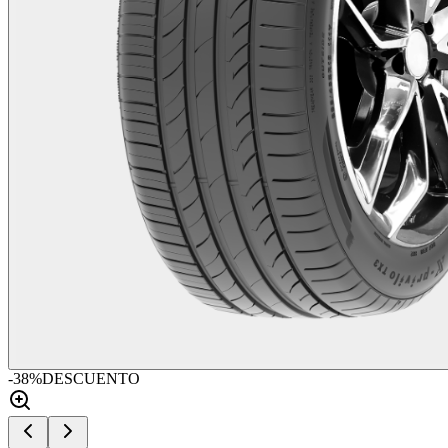
-
38
%
DESCUENTO