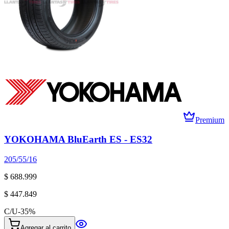
Premium
YOKOHAMA BluEarth ES - ES32
205/55/16
$ 688.999
$ 447.849
C/U
-
35
%
Agregar al carrito