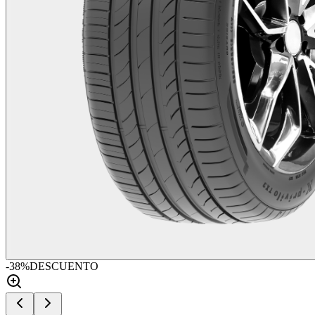
-
38
%
DESCUENTO