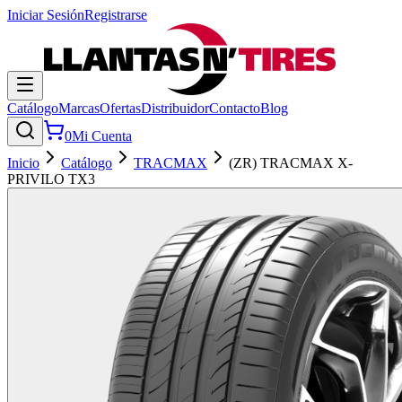
Iniciar Sesión
Registrarse
Catálogo
Marcas
Ofertas
Distribuidor
Contacto
Blog
0
Mi Cuenta
Inicio
Catálogo
TRACMAX
(ZR) TRACMAX X-
PRIVILO TX3