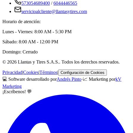
573054689400
/
6044446565
servicioalcliente@llantasytires.com
Horario de atención:
Lunes - Viernes: 8:00 AM - 5:30 PM
Sábado: 8:00 AM - 12:00 PM
Domingo: Cerrado
©
2026
Llantas y Tires S.A.S.
. Todos los derechos reservados.
Privacidad
|
Cookies
|
Términos
|
Configuración de Cookies
💻 Software desarrollado por
Andrés Pinto
·
📈 Marketing por
kV
Marketing
¡Escríbenos! 💬