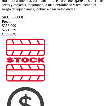
rodadura asimétrica, esta llanta ofrece excelente agarre en superficies
secas y mojadas, mejorando la maniobrabilidad y reduciendo el
riesgo de aquaplaning incluso a altas velocidades.
SKU:
3000601
Precio
$
356.999
$
221.339
C/U
-
38
%