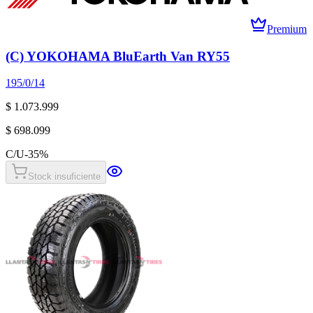
Premium
(C) YOKOHAMA BluEarth Van RY55
195/0/14
$ 1.073.999
$ 698.099
C/U
-
35
%
Stock insuficiente