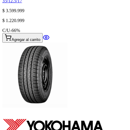
35/12.5/17
$ 3.599.999
$ 1.220.999
C/U
-
66
%
Agregar al carrito