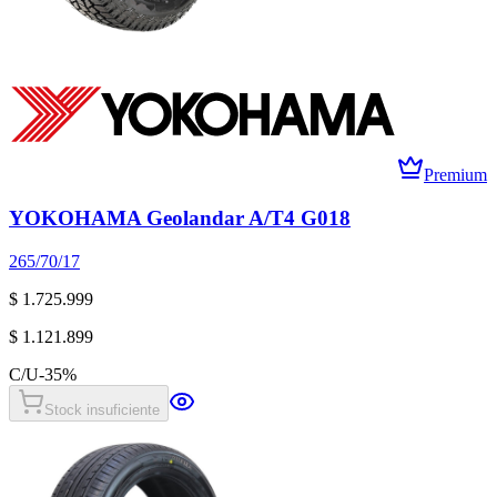
Premium
YOKOHAMA Geolandar A/T4 G018
265/70/17
$ 1.725.999
$ 1.121.899
C/U
-
35
%
Stock insuficiente