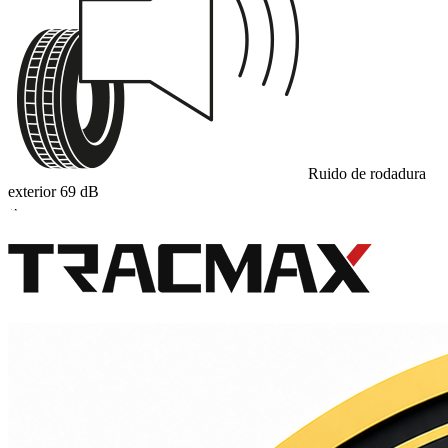
Ruido de rodadura
exterior
69
dB
A