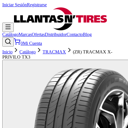
Iniciar Sesión
Registrarse
Catálogo
Marcas
Ofertas
Distribuidor
Contacto
Blog
0
Mi Cuenta
Inicio
Catálogo
TRACMAX
(ZR) TRACMAX X-
PRIVILO TX3