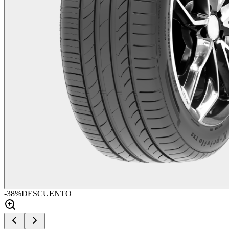
-
38
%
DESCUENTO