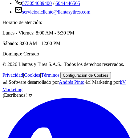
573054689400
/
6044446565
servicioalcliente@llantasytires.com
Horario de atención:
Lunes - Viernes: 8:00 AM - 5:30 PM
Sábado: 8:00 AM - 12:00 PM
Domingo: Cerrado
©
2026
Llantas y Tires S.A.S.
. Todos los derechos reservados.
Privacidad
|
Cookies
|
Términos
|
Configuración de Cookies
💻 Software desarrollado por
Andrés Pinto
·
📈 Marketing por
kV
Marketing
¡Escríbenos! 💬