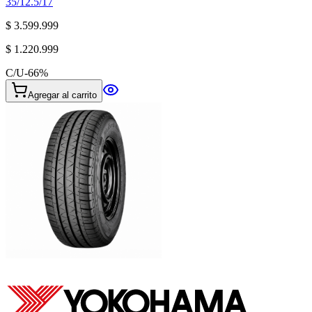
35/12.5/17
$ 3.599.999
$ 1.220.999
C/U
-
66
%
Agregar al carrito