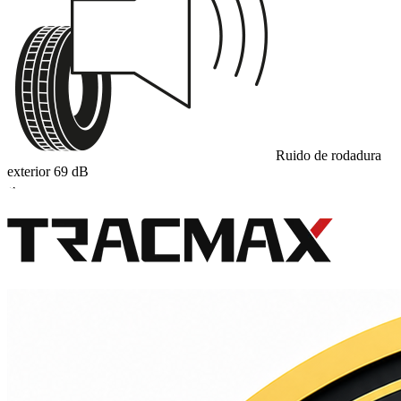
Ruido de rodadura
exterior
69
dB
A