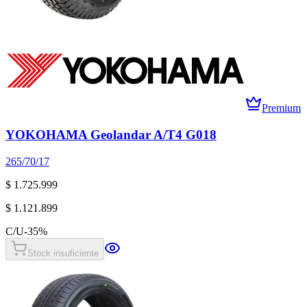
Premium
YOKOHAMA Geolandar A/T4 G018
265/70/17
$ 1.725.999
$ 1.121.899
C/U
-
35
%
Stock insuficiente