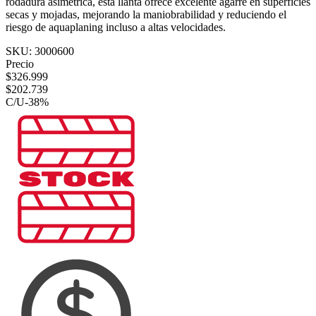
rodadura asimétrica, esta llanta ofrece excelente agarre en superficies
secas y mojadas, mejorando la maniobrabilidad y reduciendo el
riesgo de aquaplaning incluso a altas velocidades.
SKU:
3000600
Precio
$
326.999
$
202.739
C/U
-
38
%