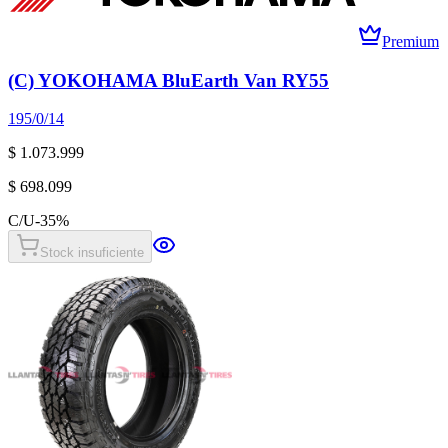
Premium
(C) YOKOHAMA BluEarth Van RY55
195/0/14
$ 1.073.999
$ 698.099
C/U
-
35
%
Stock insuficiente