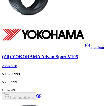
Premium
(ZR) YOKOHAMA Advan Sport V105
235/45/18
$ 1.882.999
$ 293.999
C/U
-
84
%
Stock insuficiente