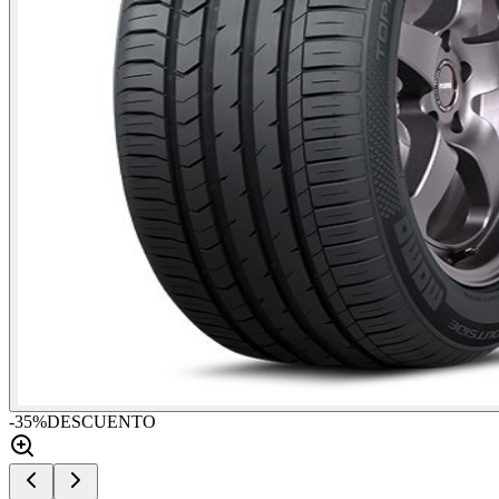
-
35
%
DESCUENTO