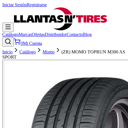
Iniciar Sesión
Registrarse
Catálogo
Marcas
Ofertas
Distribuidor
Contacto
Blog
0
Mi Cuenta
Inicio
Catálogo
Momo
(ZR) MOMO TOPRUN M300 AS
SPORT