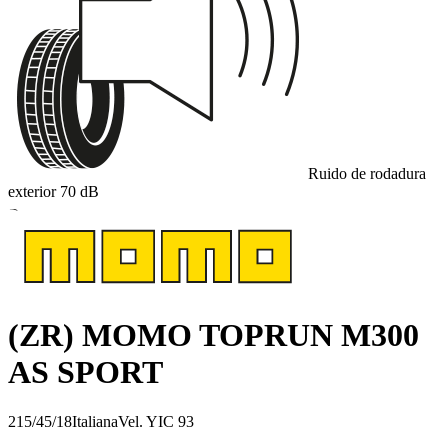
Ruido de rodadura
exterior
70
dB
B
(ZR) MOMO TOPRUN M300
AS SPORT
215/45/18
Italiana
Vel.
Y
IC
93