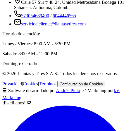
Calle 57 Sur # 48-24, Unidad Metrosabana Bodega 101
Sabaneta
,
Antioquia
, Colombia
573054689400
/
6044446565
servicioalcliente@llantasytires.com
Horario de atención:
Lunes - Viernes: 8:00 AM - 5:30 PM
Sábado: 8:00 AM - 12:00 PM
Domingo: Cerrado
©
2026
Llantas y Tires S.A.S.
. Todos los derechos reservados.
Privacidad
|
Cookies
|
Términos
|
Configuración de Cookies
💻 Software desarrollado por
Andrés Pinto
·
📈 Marketing por
kV
Marketing
¡Escríbenos! 💬