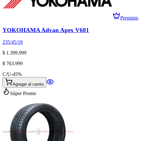
Premium
YOKOHAMA Advan Apex V601
235/45/18
$ 1.399.999
$ 763.999
C/U
-
45
%
Agregar al carrito
Súper Promo